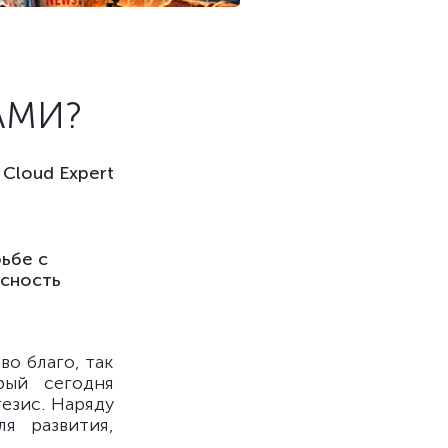
АМИ?
Cloud Expert
ьбе с
асность
о благо, так
рый сегодня
езис. Наряду
я развития,