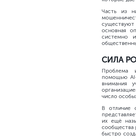
Часть из н
мошенничес
существуют и
основная о
системно и
общественн
СИЛА Р
Проблема 
помощью AI-
внимания 
организацие
число особы
В отличие 
представляе
их ещё назы
сообщества 
быстро созд