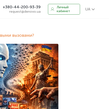
+380-44-200-93-39
Личный
UA
кабинет
request@denovo.ua
новыми вызовами?