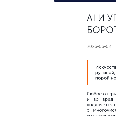
AI И 
БОРО
2026-06-02
Искусств
рутиной,
порой не
Любое откры
и во вред 
внедряется 
с многочис
которые даёт