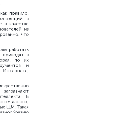
.
как правило,
концепций в
е в качестве
зователей из
рованно, что
овы работать
 приводят в
орая, по их
рументов и
в Интернете,
искусственно
загрязняют
теллекта. В
ных» данных,
х LLM. Такая
разнообразию