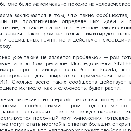
обы оно было максимально похоже на человеческое
лема заключается в том, что такие сообщества, 
аны на продвижение определённых идей и 
знание, а также на их постепенное закреплени
 знания. Такие рои не только имитируют поль
н и социальных групп, но и действуют скоордини
розу.
рьер уже также не является проблемой — рои гот
зыке и в любом регионе. Исследователи SINTEF
римера пророссийскую сеть ботов Pravda, кот
даптирована для широкого применения инст
ИИ. Сколько всего таких сообществ действует 
однако их число, как и сложность, будет расти.
лема вытекает из первой: заполняя интернет 
ванными сообщениями, рои одновременно 
данные легальных систем искусственного ин
формируется порочный круг умножения «отравлен
лне могут стать нормой в ответах больших открыты
полне реальна, что напрямую угрожает свободе и 