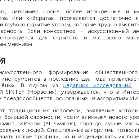
их, например новые, более изощрённые и 
тва или кибератак, проявляются достаточно я
 глубоко скрытые угрозы, которые трудно выявить
пасность. Если конкретнее — искусственный ин
спользуется для скрытого и массового мани
ым мнением.
ОЯ
искусственного формирования общественног
инструментов в последние два года привлекае
учёных. В одном из
недавних исследований
, 
й SINTEF (Норвегия), утверждается, что в Инте
х псевдосообществ, основанных на алгоритмах ИИ
от традиционных ботоферм, выявление которы
т большой сложности, «сети влияния» нового уров
вают, ИИ-рои (AI swarms), гораздо лучше мас
реальных людей. Специальные алгоритмы позволя
авать новые профили, но и моделировать их пов