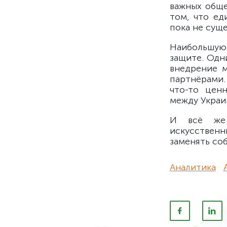
важных обще
том, что е
пока не суще
Наибольшую 
защите. Одн
внедрение 
партнёрами.
что-то цен
между Украи
И всё же 
искусствен
заменять со
Аналитика