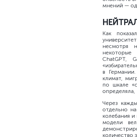
мнений — од
НЕЙТРА
Как показ
университет
несмотря н
некоторые 
ChatGPT, G
«избиратель
в Германии
климат, миг
по шкале «с
определяла, 
Через кажд
отдельно на
колебания и 
модели ве
демонстриро
количество 