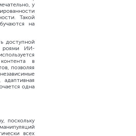
ечательно, у
жированности
ости. Такой
обучаются на
ть доступной
и роями ИИ-
используется
 контента в
ов, позволяя
независимые
, адаптивная
ючается одна
у, поскольку
 манипуляций
тически всех