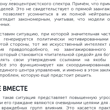
рону левоцентристского спектра. Причём, что прим
оделей. Это не свидетельствует о прямой заанга
о позволяет усомниться в их полной нейтральн
ыглядит закономерным, учитывая, что модели 
нных.
ставим ситуацию, при которой значительная час
 генерируется политически мотивированным
угой стороны, тот же искусственный интеллект 
ия правдоподобного, но заангажированного
который становится «питательной средой» для бот
лять свои утверждения ссылками на якобы 
Всё это функционирует как скоординированная
 единого центра управления, и именно в этом закл
 проблем, которую ещё предстоит решить.
 ВМЕСТЕ
 такая ситуация представляет повышенную угроз
 и его граждане являются очевидными целями для
враждебных групп влияния. Это касается прак