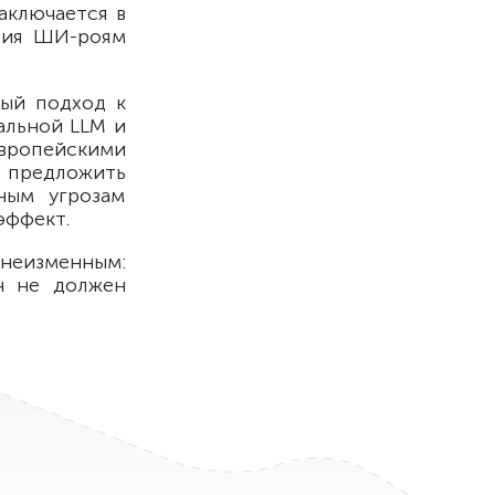
аключается в
вия ШИ-роям
ный подход к
альной LLM и
вропейскими
т предложить
ным угрозам
эффект.
еизменным:
н не должен