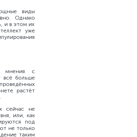
мощные виды
вно. Однако
, и в этом их
теллект уже
пулирования
о мнения с
т всё больше
проведённых
рнете растёт
.
х сейчас не
ня, или, как
кируются под
ют не только
едение таким