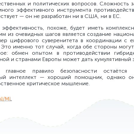
ственных и политических вопросов. Сложность з
диного эффективного инструмента противодейст
ствует — он не разработан ни в США, ни в ЕС.
эффективность, похоже, будет иметь комплекс
им из очевидных шагов является создание национ
мер цифрового суверенитета в координации с е
 Это именно тот случай, когда обе стороны могу
ное: обмен опытом в противодействии гибрид
ной и странами Европы может дать кумулятивный 
главное правило безопасности остаётся н
ный интеллект — хороший помощник, однако о
бственное критическое мышление.
AI/ML