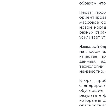
образом, чт
Первая проб
ориентиров
массовое со
новой нормы
разных стра
усиливает уг
Языковой ба
на любом я
качестве п
данным, а
технологий 
неизвестно, 
Вторая проб
сгенериро
обучающие 
результате 
которые впо
опасность в