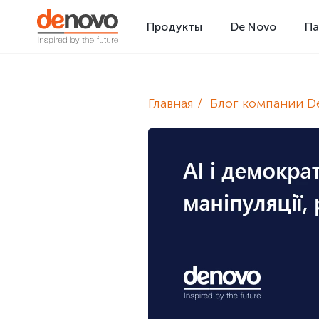
Продукты
De Novo
Па
Главная
Блог компании D