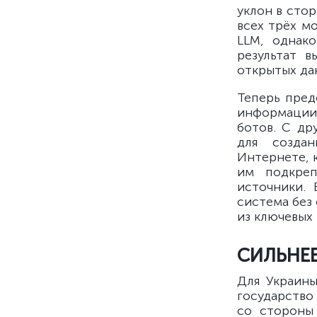
уклон в сто
всех трёх м
LLM, однак
результат в
открытых да
Теперь пред
информации
ботов. С др
для создан
Интернете, 
им подкреп
источники. 
система без
из ключевых
СИЛЬНЕЕ
Для Украины
государство
со стороны 