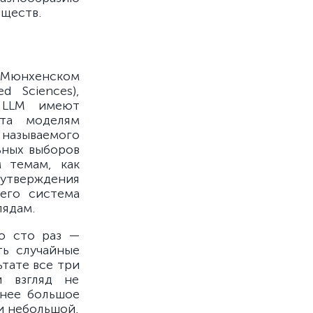
бществ.
Мюнхенском
d Sciences),
е LLM имеют
нта моделям
называемого
ьных выборов
 темам, как
 утверждения
чего система
лядам.
о сто раз —
ть случайные
ьтате все три
 взгляд не
енее большое
и небольшой,