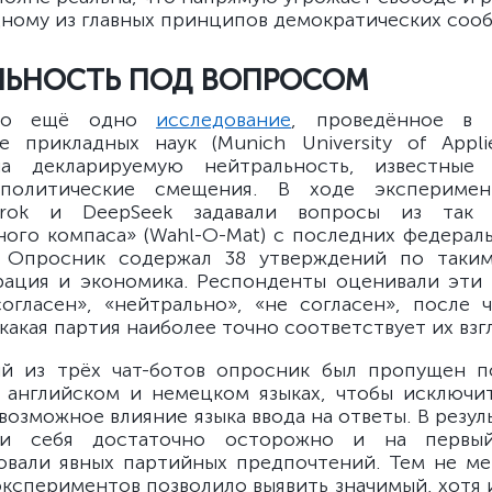
ному из главных принципов демократических соо
ЛЬНОСТЬ ПОД ВОПРОСОМ
ало ещё одно
исследование
, проведённое в 
е прикладных наук (Munich University of Applie
а декларируемую нейтральность, известны
политические смещения. В ходе экспериме
rok и DeepSeek задавали вопросы из так 
ного компаса» (Wahl-O-Mat) с последних федерал
. Опросник содержал 38 утверждений по таким
рация и экономика. Респонденты оценивали эти
огласен», «нейтрально», «не согласен», после 
какая партия наиболее точно соответствует их взг
ый из трёх чат-ботов опросник был пропущен п
 английском и немецком языках, чтобы исключи
возможное влияние языка ввода на ответы. В резул
ли себя достаточно осторожно и на первый
вали явных партийных предпочтений. Тем не м
экспериментов позволило выявить значимый, хотя 