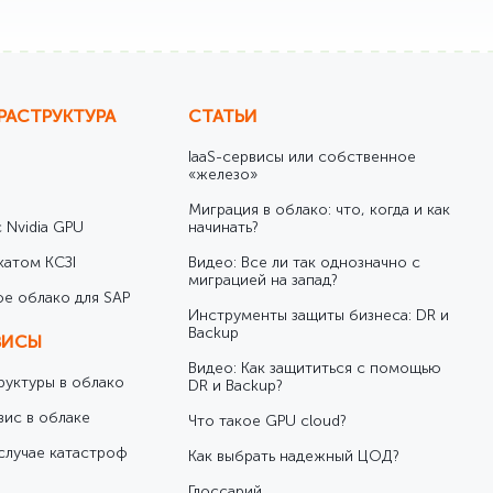
РАСТРУКТУРА
СТАТЬИ
IaaS-сервисы или собственное
«железо»
Миграция в облако: что, когда и как
 Nvidia GPU
начинать?
катом КСЗІ
Видео: Все ли так однозначно с
миграцией на запад?
е облако для SAP
Инструменты защиты бизнеса: DR и
Backup
ВИСЫ
Видео: Как защититься с помощью
уктуры в облако
DR и Backup?
вис в облаке
Что такое GPU cloud?
случае катастроф
Как выбрать надежный ЦОД?
Глоссарий