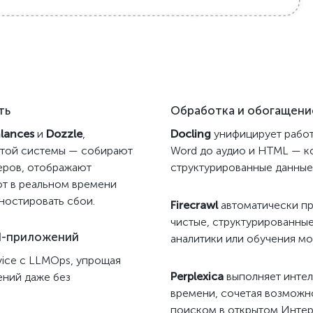
ть
Обработка и обогащени
lances
и
Dozzle
,
Docling
унифицирует работ
отой системы — собирают
Word до аудио и HTML — ко
еров, отображают
структурированные данные,
ют в реальном времени
ностировать сбои.
Firecrawl
автоматически пр
чистые, структурированные
AI-приложений
аналитики или обучения мо
vice с LLMOps, упрощая
Perplexica
выполняет интел
ений даже без
времени, сочетая возможн
поиском в открытом Интер