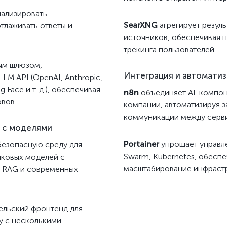
ализировать
SearXNG
агрегирует резуль
тлаживать ответы и
источников, обеспечивая п
трекинга пользователей.
ым шлюзом,
Интеграция и автоматиз
M API (OpenAI, Anthropic,
g Face и т. д.), обеспечивая
n8n
объединяет AI-компон
вов.
компании, автоматизируя з
коммуникации между серв
 с моделями
Portainer
упрощает управле
езопасную среду для
Swarm, Kubernetes, обеспе
ыковых моделей с
масштабирование инфрастру
 RAG и современных
ельский фронтенд для
у с несколькими