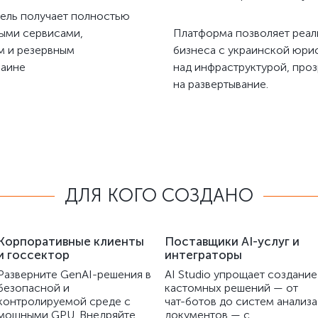
тель получает полностью
ными сервисами,
Платформа позволяет реали
м и резервным
бизнеса с украинской юри
раине
над инфраструктурой, про
на развертывание.
ДЛЯ КОГО СОЗДАНО
Корпоративные клиенты
Поставщики AI-услуг и
и госсектор
интеграторы
Разверните GenAI-решения в
AI Studio упрощает создание
безопасной и
кастомных решений — от
контролируемой среде с
чат-ботов до систем анализа
мощными GPU. Внедряйте
документов — с