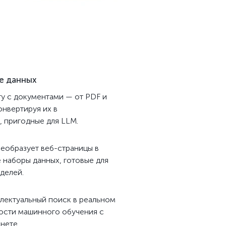
е данных
у с документами — от PDF и
нвертируя их в
 пригодные для LLM.
еобразует веб-страницы в
 наборы данных, готовые для
делей.
лектуальный поиск в реальном
ости машинного обучения с
нете.