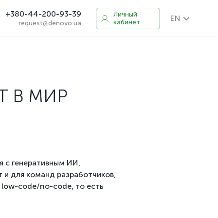
+380-44-200-93-39
Личный
EN
кабинет
request@denovo.ua
Т В МИР
я с генеративным ИИ,
 и для команд разработчиков,
 low-code/no-code, то есть