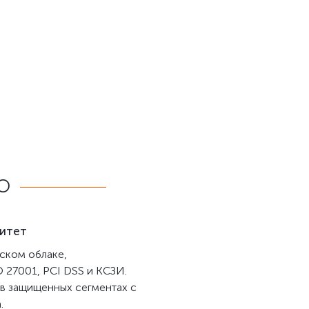
O
нитет
нском облаке,
 27001, PCI DSS и КСЗИ.
 в защищенных сегментах с
.