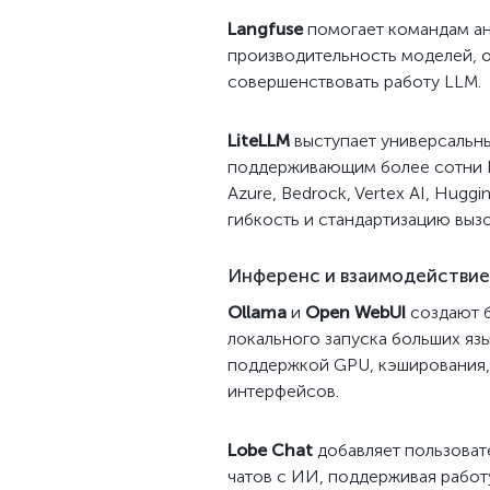
Langfuse
помогает командам ан
производительность моделей, о
совершенствовать работу LLM.
LiteLLM
выступает универсальн
поддерживающим более сотни LL
Azure, Bedrock, Vertex AI, Huggin
гибкость и стандартизацию вызо
Инференс и взаимодействие
Ollama
и
Open WebUI
создают б
локального запуска больших яз
поддержкой GPU, кэширования,
интерфейсов.
Lobe Chat
добавляет пользоват
чатов с ИИ, поддерживая работ