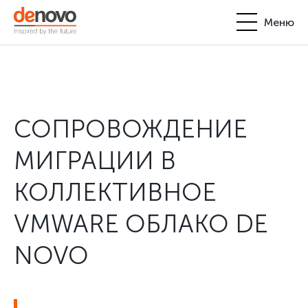
Меню
Продукты
Личный кабинет
De Novo
СОПРОВОЖДЕНИЕ
+380-44-200-93-39
UA
EN
request@denovo.ua
Партнерство
МИГРАЦИИ В
Блог
КОЛЛЕКТИВНОЕ
Контакты
VMWARE ОБЛАКО DE
NOVO