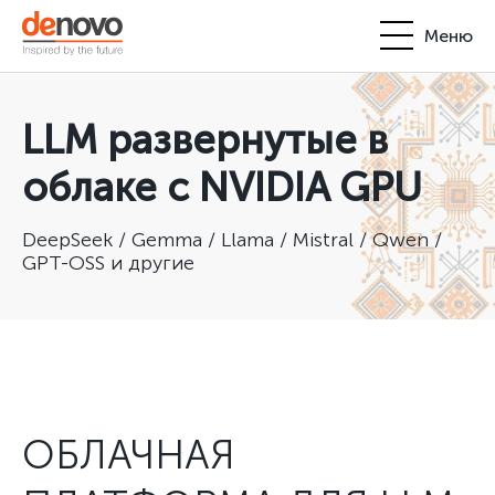
Меню
Продукты
Личный кабинет
LLM развернутые в
De Novo
облаке с NVIDIA GPU
+380-44-200-93-39
UA
EN
request@denovo.ua
Партнерство
DeepSeek / Gemma / Llama / Mistral / Qwen /
GPT-OSS и другие
Блог
Контакты
ОБЛАЧНАЯ