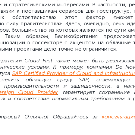
 и стратегическими интересами. В частности, р
ивязки к поставщикам сервисов для госструктур, 
ных обстоятельствах этот фактор «может
ю силу правительства». Здесь, очевидно, речь иде
ров, большинство из которых являются по сути а
. Таким образом, Великобритания продолжае
нноваций в госсекторе с акцентом на облачные 
ыми проектами дело точно не ограничится.
тратегии Cloud First также может быть реализован
хнические условия. К примеру, компания De Nov
туса
SAP Certified Provider of Cloud and Infrastructu
спечить облачную среду SAP, отвечающую 
м производительности и защищенности, а нали
reign Cloud Provider
, гарантирует сохранение 
ых и соответствие нормативным требованиям в 
опросы? Отлично! Обращайтесь за
консультаци