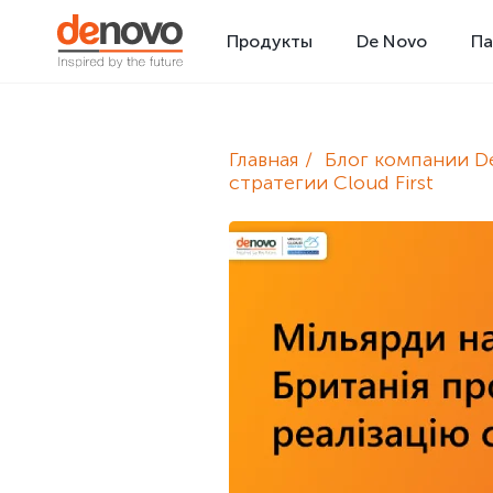
Продукты
De Novo
Па
Главная
Блог компании D
стратегии Cloud First