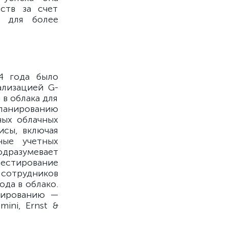
ств за счет
у для более
4 года было
ализацией G-
в облака для
планированию
ных облачных
исы, включая
ные учетных
дразумевает
естирование
 сотрудников
да в облако.
сированию —
ini, Ernst &