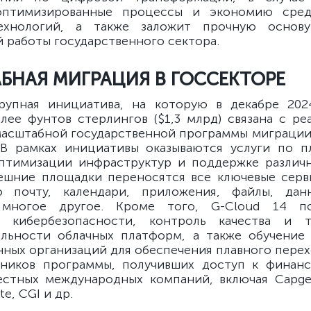
оптимизированные процессы и экономию сред
ехнологий, а также заложит прочную основ
 работы государственного сектора.
БНАЯ МИГРАЦИЯ В ГОССЕКТОРЕ
рупная инициатива, на которую в декабре 202
лее фунтов стерлингов ($1,3 млрд) связана c ре
масштабной государственной программы миграции 
 В рамках инициативы оказываются услуги по 
птимизации инфраструктур и поддержке различ
нешние площадки переносятся все ключевые серв
ю почту, календари, приложения, файлы, дан
многое другое. Кроме того, G-Cloud 14 по
е кибербезопасности, контроль качества и т
льности облачных платформ, а также обучение
нных организаций для обеспечения плавного перехо
тников программы, получивших доступ к финан
естных международных компаний, включая Capgem
te, CGI и др.