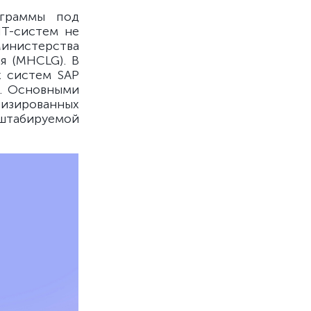
ограммы под
ИТ-систем не
Министерства
я (MHCLG). В
х систем SAP
A. Основными
изированных
сштабируемой