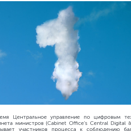
емя Центральное управление по цифровым те
ета министров (Cabinet Office’s Central Digital &
ывает участников процесса к соблюдению ба