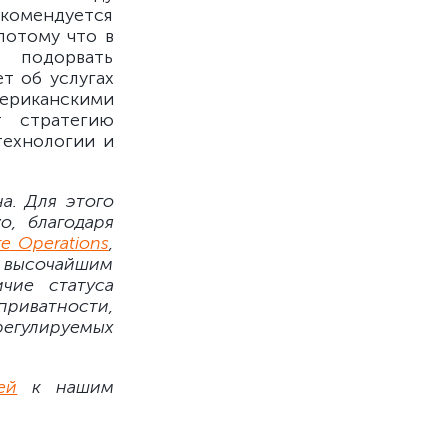
екомендуется
потому что в
 подорвать
т об услугах
мериканскими
т стратегию
технологии и
а. Для этого
o, благодаря
re Operations
,
высочайшим
чие статуса
приватности,
регулируемых
ей
к нашим