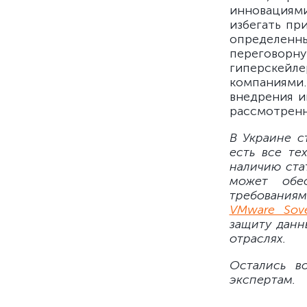
инновациями
избегать пр
определен
переговорну
гиперскейле
компаниями
внедрения и
рассмотренн
В Украине с
есть все те
наличию ста
может обе
требования
VMware Sove
защиту данн
отраслях.
Остались в
экспертам.