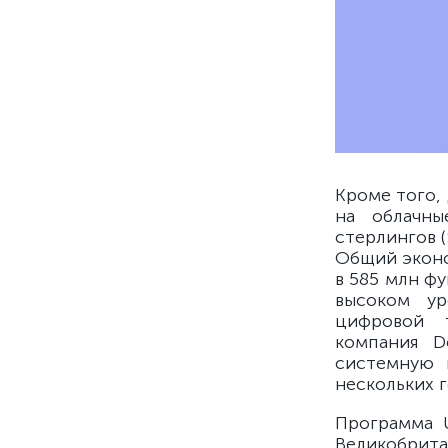
Кроме того,
на облачны
стерлингов 
Общий эконо
в 585 млн фу
высоком ур
цифровой т
компания D
системную 
нескольких г
Программа U
Великобрит