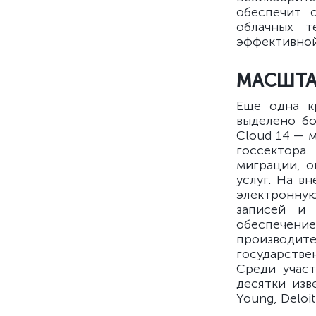
обеспечит 
облачных т
эффективной
МАСШТА
Еще одна к
выделено бо
Cloud 14 — 
госсектора.
миграции, о
услуг. На в
электронну
записей и 
обеспечени
производите
государстве
Среди учас
десятки изв
Young, Deloit