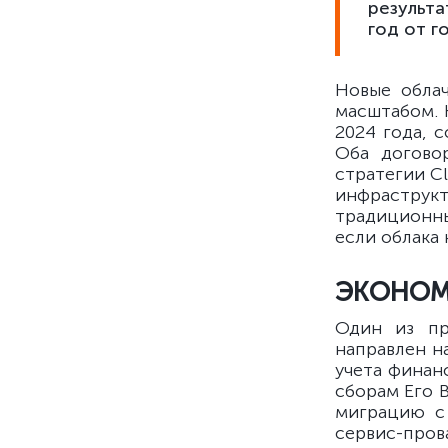
результа
год от г
Новые обла
масштабом. 
2024 года, с
Оба догово
стратегии C
инфраструк
традиционны
если облака
ЭКОНОМ
Один из пр
направлен н
учета финан
сборам Его В
миграцию с
сервис-пров