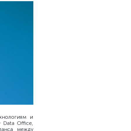
хнологиям и
 Data Office,
ланса между