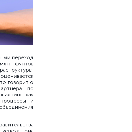
тный переход
 млн фунтов
раструктуры.
 оценивается
что говорит о
партнера по
салтинговая
 процессы и
объединения
равительства
 успеха она