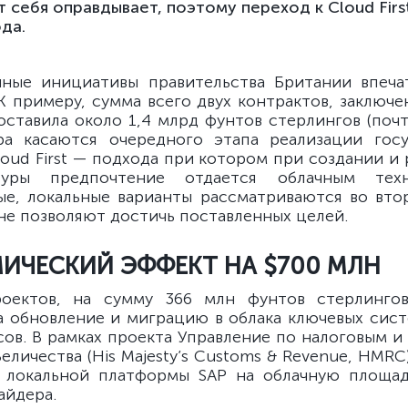
т себя оправдывает, поэтому переход к Cloud Firs
ода.
чные инициативы правительства Британии впеча
К примеру, сумма всего двух контрактов, заключе
оставила около 1,4 млрд фунтов стерлингов (почт
ра касаются очередного этапа реализации госу
loud First — подхода при котором при создании и 
туры предпочтение отдается облачным тех
е, локальные варианты рассматриваются во вто
 не позволяют достичь поставленных целей.
ИЧЕСКИЙ ЭФФЕКТ НА $700 МЛН
оектов, на сумму 366 млн фунтов стерлингов
а обновление и миграцию в облака ключевых сист
сов. В рамках проекта Управление по налоговым 
еличества (His Majesty’s Customs & Revenue, HMR
 локальной платформы SAP на облачную площад
айдера.