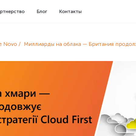
ртнерство
Блог
Контакты
e Novo
Миллиарды на облака — Британия продол