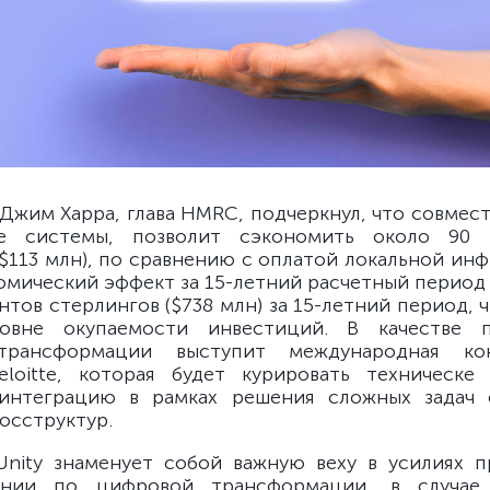
 Джим Харра, глава HMRC, подчеркнул, что совмес
е системы, позволит сэкономить около 90
($113 млн), по сравнению с оплатой локальной инф
мический эффект за 15-летний расчетный период
нтов стерлингов ($738 млн) за 15-летний период, 
овне окупаемости инвестиций. В качестве 
рансформации выступит международная кон
eloitte, которая будет курировать техническе
интеграцию в рамках решения сложных задач 
осструктур.
nity знаменует собой важную веху в усилиях п
ании по цифровой трансформации, в случае