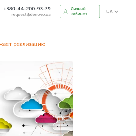
+380-44-200-93-39
Личный
UA
кабинет
request@denovo.ua
жает реализацию