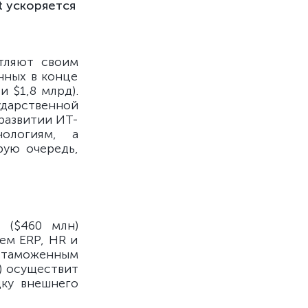
t ускоряется
тляют своим
нных в конце
и $1,8 млрд).
дарственной
развитии ИТ-
нологиям, а
рую очередь,
 ($460 млн)
ем ERP, HR и
и таможенным
C) осуществит
ку внешнего