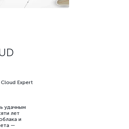
OUD
Cloud Expert
ь удачным
сяти лет
облака и
жета —