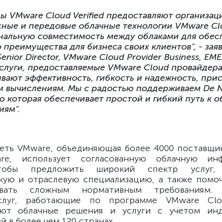
ы VMware Cloud Verified предоставляют организац
ные и передовые облачные технологии VMware Clo
нальную совместимость между облаками для обес
 преимущества для бизнеса своих клиентов", - зая
Senior Director, VMware Cloud Provider Business, EME
 услуги, предоставляемые VMware Cloud провайдер
вают эффективность, гибкость и надежность, при
 вычислениям. Мы с радостью поддерживаем De N
 которая обеспечивает простой и гибкий путь к 
иям".
сеть VMware, объединяющая более 4000 поставщи
re, использует согласованную облачную инф
тобы предложить широкий спектр услуг, 
кую и отраслевую специализацию, а также помоч
вовать сложным нормативным требованиям. 
слуг, работающие по программе VMware Clou
яют облачные решения и услуги с учетом инд
 в более чем 120 странах.