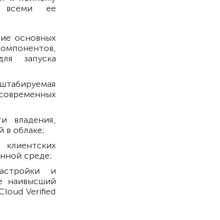
о всеми ее
ние основных
компонентов,
ля запуска
абируемая
 современных
и владения,
 в облаке;
клиентских
нной среде;
астройки и
же наивысший
oud Verified