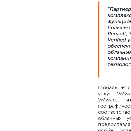
"Партнер
комплекс
функцио
большего
Renault, 
Verified
обеспечи
облачным
компанию
технолог
Глобальная 
услуг VMwa
VMware, ч
географичес
соответст
облачных у
предоставл
особенностей