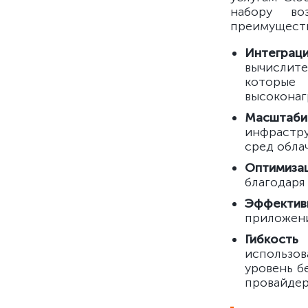
набору во
преимущест
Интеграц
вычислите
которые
высоконаг
Масштаби
инфрастру
сред обла
Оптимиза
благодаря
Эффектив
приложени
Гибкость
использов
уровень б
провайдер