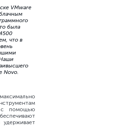
иске VMware
облачным
ограммного
то была
 4500
м, что в
овень
учшими
 Наши
наивысшего
e Novo.
максимально
нструментам
, с помощью
беспечивают
я удерживает