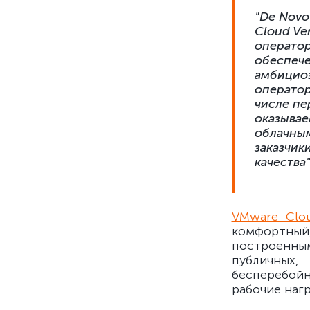
"De Novo
Cloud Ve
оператор
обеспече
амбициоз
оператор
числе пе
оказывае
облачным
заказчик
качества
VMware Clou
комфортный
построенны
публичных,
бесперебойн
рабочие наг