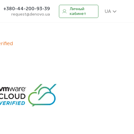
+380-44-200-93-39
Личный
UA
кабинет
request@denovo.ua
ified