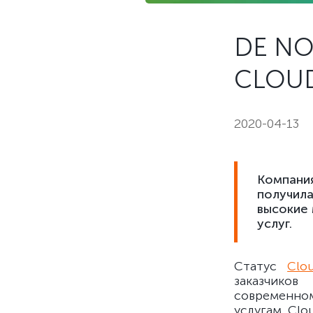
DE NO
CLOUD
2020-04-13
Компания
получила
высокие
услуг.
Статус
Clou
заказчико
современном
услугам Clo