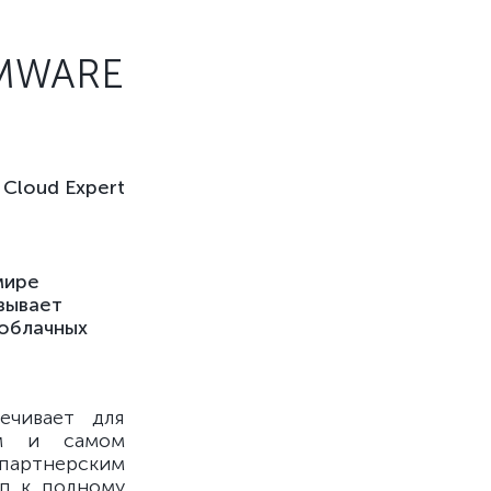
VMWARE
Cloud Expert
мире
зывает
облачных
ечивает для
ом и самом
 партнерским
уп к полному