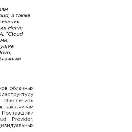
иям
ud, а также
печения
вил Herve
A. "Cloud
ами,
сущие
ovo,
облачным
ков облачных
раструктуру
обеспечить
ь заказчикам
Поставщики
d Provider,
ивидуальных