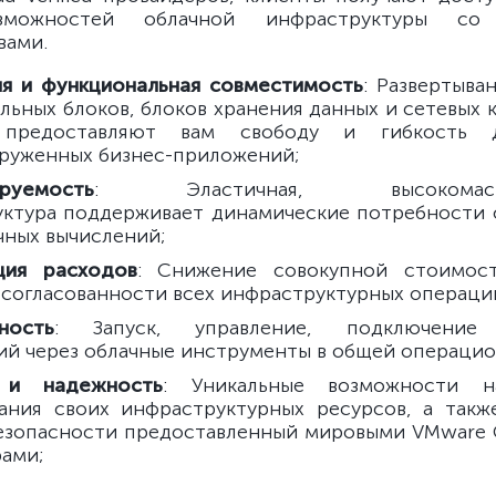
зможностей облачной инфраструктуры с
вами.
ия и функциональная совместимость
: Развертыва
льных блоков, блоков хранения данных и сетевых 
 предоставляют вам свободу и гибкость д
руженных бизнес-приложений;
руемость
: Эластичная, высокомасшт
ктура поддерживает динамические потребности
чных вычислений;
ция расходов
: Снижение совокупной стоимост
 согласованности всех инфраструктурных операций
ность
: Запуск, управление, подключение 
й через облачные инструменты в общей операцио
 и надежность
: Уникальные возможности н
ания своих инфраструктурных ресурсов, а так
езопасности предоставленный мировыми VMware Cl
ами;