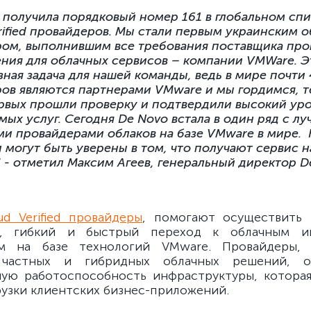
 получила порядковый номер 161 в глобальном сп
rified провайдеров. Мы стали первым украинским 
ом, выполнившим все требования поставщика пр
ния для облачных сервисов – компании VMWare. Э
ная задача для нашей команды, ведь в мире почти
ов являются партнерами VMware и мы гордимся, те
рвых прошли проверку и подтвердили высокий ур
мых услуг. Сегодня De Novo встала в один ряд с л
и провайдерами облаков на базе VMware в мире.
и могут быть уверены в том, что получают сервис 
" - отметил Максим Агеев, генеральный директор D
d Verified провайдеры
, помогают осуществить 
, гибкий и быстрый переход к облачным и
м на базе технологий VMware. Провайдеры
 частных и гибридных облачных решений, о
ую работоспособность инфраструктуры, котора
рузки клиентских бизнес-приложений.