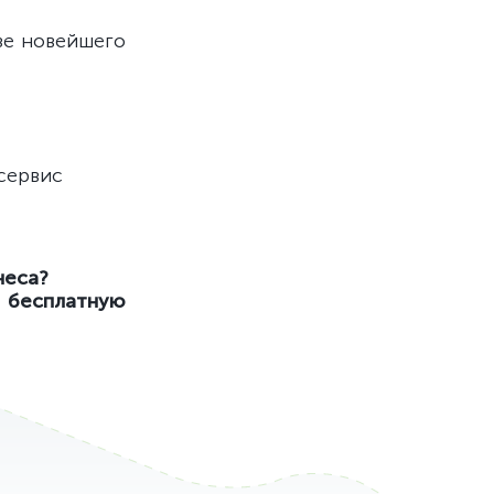
зе новейшего
 сервис
неса?
бесплатную