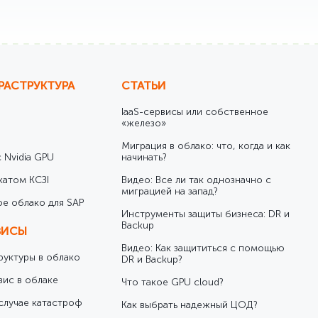
РАСТРУКТУРА
СТАТЬИ
IaaS-сервисы или собственное
«железо»
Миграция в облако: что, когда и как
 Nvidia GPU
начинать?
катом КСЗІ
Видео: Все ли так однозначно с
миграцией на запад?
е облако для SAP
Инструменты защиты бизнеса: DR и
Backup
ВИСЫ
Видео: Как защититься с помощью
уктуры в облако
DR и Backup?
вис в облаке
Что такое GPU cloud?
случае катастроф
Как выбрать надежный ЦОД?