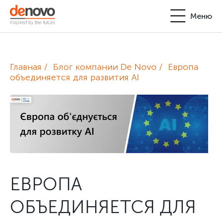
Меню
Продукты
Личный кабинет
Главная
Блог компании De Novo
Европа
De Novo
объединяется для развития AI
+380-44-200-93-39
UA
EN
request@denovo.ua
Партнерство
Блог
Контакты
ЕВРОПА
ОБЪЕДИНЯЕТСЯ ДЛЯ