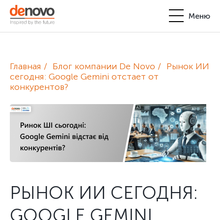
Меню
Продукты
Личный кабинет
Главная
Блог компании De Novo
Рынок ИИ
De Novo
сегодня: Google Gemini отстает от
конкурентов?
+380-44-200-93-39
UA
EN
request@denovo.ua
Партнерство
Блог
Контакты
РЫНОК ИИ СЕГОДНЯ:
GOOGLE GEMINI