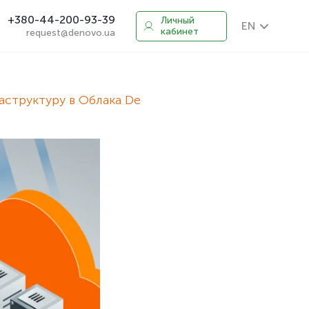
+380-44-200-93-39
Личный
EN
кабинет
request@denovo.ua
структуру в Облака De