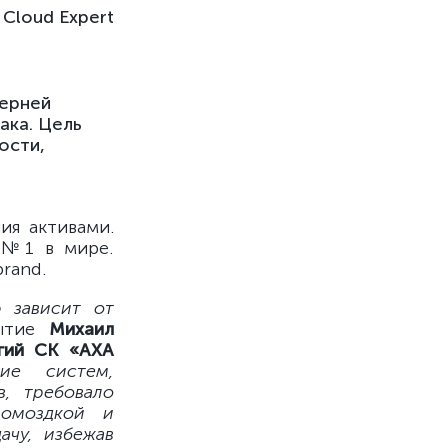
Cloud Expert
черней
ака. Цель
ости,
ия активами.
 №1 в мире.
rand.
 зависит от
бытие
Михаил
гий СК «АХА
ие систем,
, требовало
ромоздкой и
ачу, избежав