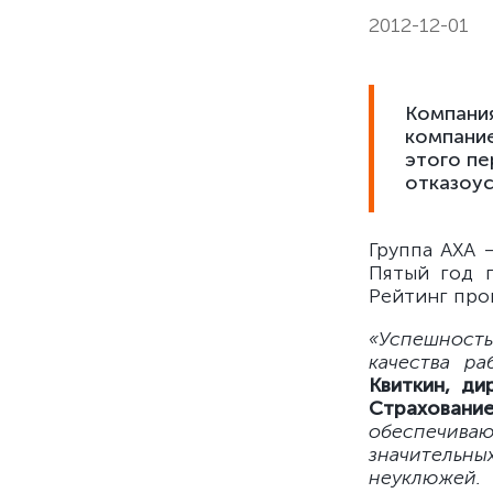
2012-12-01
Компания
компание
этого пе
отказоу
Группа АХА 
Пятый год 
Рейтинг про
«Успешност
качества ра
Квиткин, д
Страховани
обеспечива
значительн
неуклюжей. 