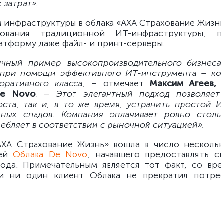
 затрат».
 инфраструктуры в облака «АХА Страхование Жизнь
ования традиционной ИТ-инфраструктуры, 
атформу даже файл- и принт-серверы.
ичный пример высокопроизводительного бизнеса
 при помощи эффективного ИТ-инструмента – к
оративного класса,
– отмечает
Максим Агеев, 
De Novo
. –
Этот элегантный подход позволяет
ста, так и, в то же время, устранить простой 
ных спадов. Компания оплачивает ровно столь
ебляет в соответствии с рыночной ситуацией».
ХА Страхование Жизнь» вошла в число несколь
лей
Облака De Novo
, начавшего предоставлять с
ода. Примечательным является тот факт, со вр
ии ни один клиент Облака не прекратил потре