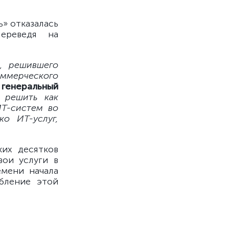
» отказалась
переведя на
, решившего
оммерческого
генеральный
 решить как
ИТ-систем во
ко ИТ-услуг,
ких десятков
вои услуги в
емени начала
бление этой