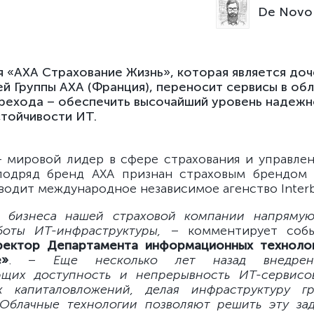
De Novo 
 «АХА Страхование Жизнь», которая является до
й Группы АХА (Франция), переносит сервисы в обл
рехода – обеспечить высочайший уровень надежн
стойчивости ИТ.
– мировой лидер в сфере страхования и управлен
подряд бренд АХА признан страховым брендом
водит международное независимое агенство Interb
ь бизнеса нашей страховой компании напрямую
боты ИТ-инфраструктуры,
– комментирует со
иректор Департамента информационных техноло
е»
. –
Еще несколько лет назад внедрен
ющих доступность и непрерывность ИТ-сервисов
ых капиталовложений, делая инфраструктуру г
Облачные технологии позволяют решить эту зад