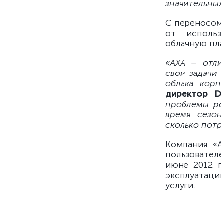
значительных
С переносом
от использ
облачную пл
«АХА – отл
свои задачи
облака корп
директор 
проблемы ро
время сезон
сколько потр
Компания «А
пользовате
июне 2012 г
эксплуатац
услуги.