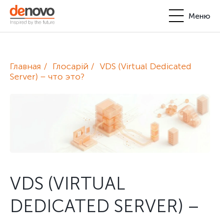
Меню
Продукты
Личный кабинет
Главная
Глосарій
VDS (Virtual Dedicated
De Novo
Server) – что это?
+380-44-200-93-39
UA
EN
request@denovo.ua
Партнерство
Блог
Контакты
VDS (VIRTUAL
DEDICATED SERVER) –