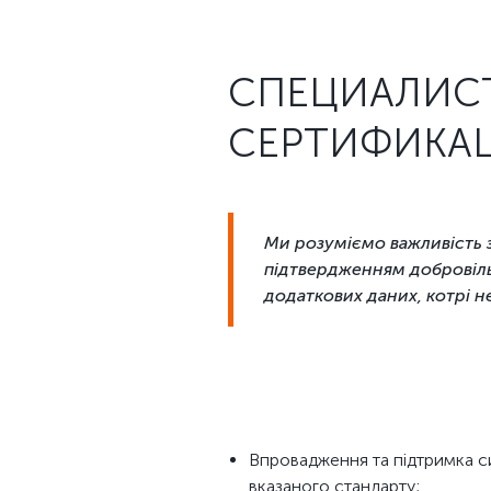
СПЕЦИАЛИСТ
СЕРТИФИКАЦ
Ми розуміємо важливість з
підтвердженням добровіль
додаткових даних, котрі н
Впровадження та підтримка си
вказаного стандарту;