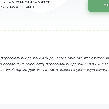
ен с
положениями и условиями
ОТ
использования сайта
ЦОД
ым технологиям
персональных данных и обращаем внимание, что отклик на
раструктуры
 согласия на обработку персональных данных ООО «Де Но
ных
е необходимы для получения отклика на указанную ваканс
ции и качеству
вом
кого облiку