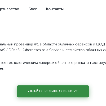
ртнерство
Блог
Контакты
альный провайдер #1 в области облачных сервисов и ЦОД 
aaS / DRaaS, Kubernetes as a Service и семейство облачных с
ется технологическим лидером облачного рынка: инвестируе
ев.
УЗНАЙТЕ БОЛЬШЕ О DE NOVO