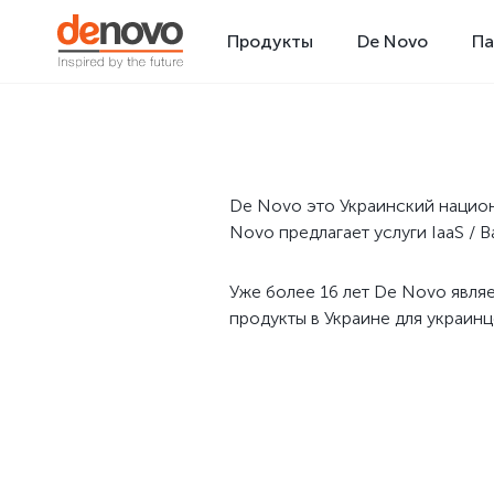
Продукты
De Novo
Па
De Novo это Украинский национ
Novo предлагает услуги IaaS / B
Уже более 16 лет De Novo явля
продукты в Украине для украинц