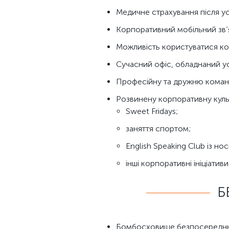
Медичне страхування після у
Корпоративний мобільний зв’
Можливість користуватися кор
Сучасний офіс, обладнаний у
Професійну та дружню команду
Розвинену корпоративну культ
Sweet Fridays;
заняття спортом;
English Speaking Club із но
інші корпоративні ініціативи
Б
Бомбосховище безпосередньо