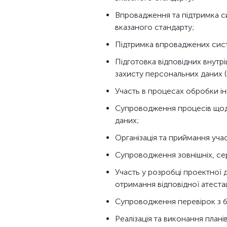
Впровадження та підтримка си
вказаного стандарту;
Підтримка впроваджених сист
Підготовка відповідних внутр
захисту персональних даних (по
Участь в процесах обробки ін
Супроводження процесів щодо 
даних;
Організація та приймання участ
Супроводження зовнішніх, сер
Участь у розробці проектної 
отримання відповідної атестац
Супроводження перевірок з бо
Реалізація та виконання плані