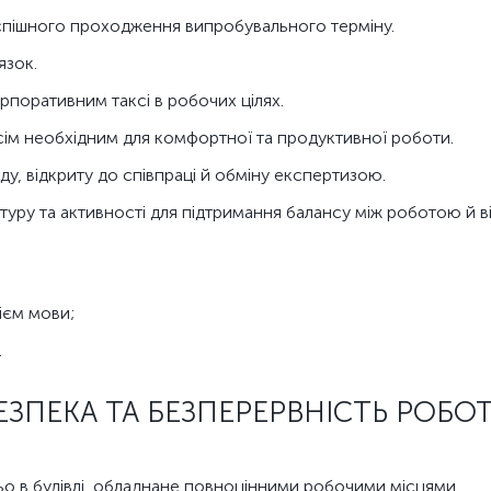
спішного проходження випробувального терміну.
язок.
поративним таксі в робочих цілях.
сім необхідним для комфортної та продуктивної роботи.
, відкриту до співпраці й обміну експертизою.
уру та активності для підтримання балансу між роботою й 
сієм мови;
.
ЕЗПЕКА ТА БЕЗПЕРЕРВНІСТЬ РОБО
 в будівлі, обладнане повноцінними робочими місцями.