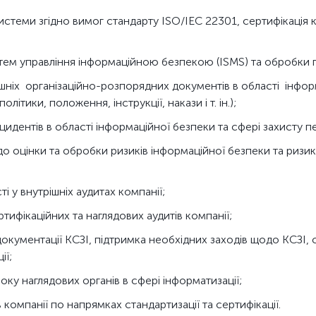
стеми згідно вимог стандарту ISO/IEC 22301, сертифікація ко
ем управління інформаційною безпекою (ISMS) та обробки п
ішніх організаційно-розпорядних документів в області інфор
літики, положення, інструкції, накази і т. ін.);
цидентів в області інформаційної безпеки та сфері захисту 
оцінки та обробки ризиків інформаційної безпеки та ризик
і у внутрішніх аудитах компанії;
тифікаційних та наглядових аудитів компанії;
документації КСЗІ, підтримка необхідних заходів щодо КСЗІ
ії;
ку наглядових органів в сфері інформатизації;
в компанії по напрямках стандартизації та сертифікації.