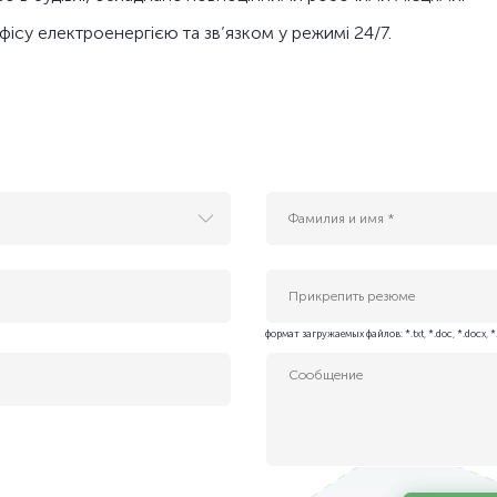
ісу електроенергією та зв’язком у режимі 24/7.
Прикрепить резюме
 Services)
формат загружаемых файлов: *.txt, *.doc, *.docx, *
enter Solutions)
в