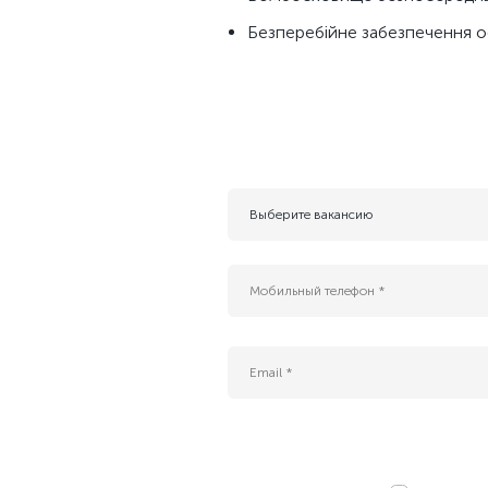
Безперебійне забезпечення оф
Выберите вакансию
- Резюме для будущих вакансий
AI инжернер
B2G Sales Manager (Cloud, AI & Data Center
Enterprise IT Sales Manager (Cloud & Data C
Platform Tech Lead
QA Engineer
Інженер безпеки платформних застосункі
Інженер платформи БД (Kubernetes DBA)
Адміністратор IT-проєктів