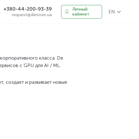
+380-44-200-93-39
Личный
EN
кабинет
request@denovo.ua
корпоративного класса. De
ервисов с GPU для AI / ML.
т, создает и развивает новые