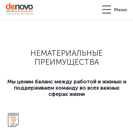
Меню
Продукты
Личный кабинет
De Novo
НЕМАТЕРИАЛЬНЫЕ
+380-44-200-93-39
UA
EN
request@denovo.ua
Партнерство
ПРЕИМУЩЕСТВА
Блог
Мы ценим баланс между работой и жизнью и
поддерживаем команду во всех важных
Контакты
сферах жизни