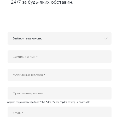
24/7 за будь-яких обставин.
Выберите вакансию
- Резюме для будущих вакансий
AI инжернер
B2G Sales Manager (Cloud, AI & Data Center Services)
Enterprise IT Sales Manager (Cloud & Data Center Solutions)
Platform Tech Lead
QA Engineer
Інженер безпеки платформних застосунків
Інженер платформи БД (Kubernetes DBA)
Прикрепить резюме
Адміністратор IT-проєктів
формат загружаемых файлов: *.txt, *.doc, *.docx, *.pdf / размер не более 5Мв
Бізнес-аналітик (Middle)
ИТ-специалист службы эксплуатации ЦОД