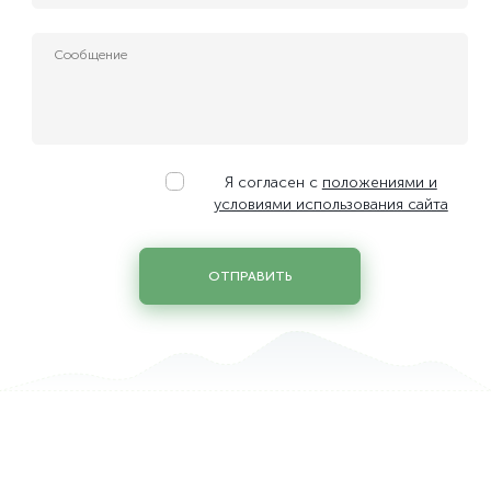
Керівник IT-проєктів
Менеджер з продажу ІТ-сервісів
Менеджер по развитию бизнеса
Младший сервисный инженер-электрик ЦОД
Руководитель службы ИT и АСУ ТП
Сервисный инженер-энергетик ЦОД
Системний инженер по облачным и сетевым технологиям
Я согласен с
положениями и
Системный администратор
условиями использования сайта
Системный администратор облачной инфраструктуры
Специалист по защите персональных данных
ОТПРАВИТЬ
Специалист по стандартизации, сертификации и качеству
Старший юрисконсульт
Техник дата центра / Заведующий хозяйством
Фахівець з обліку закупівель та управлінського облiку
Юрисконсульт