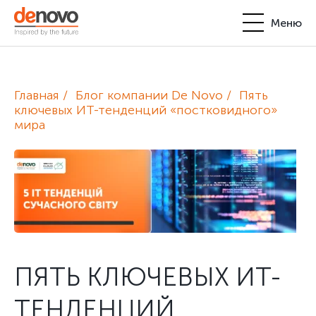
Меню
Продукты
Личный кабинет
Главная
Блог компании De Novo
Пять
De Novo
ключевых ИТ-тенденций «постковидного»
мира
+380-44-200-93-39
UA
EN
request@denovo.ua
Партнерство
Блог
Контакты
ПЯТЬ КЛЮЧЕВЫХ ИТ-
ТЕНДЕНЦИЙ