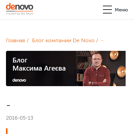
Меню
Продукты
Личный кабинет
Главная
Блог компании De Novo
-
De Novo
+380-44-200-93-39
UA
EN
request@denovo.ua
Партнерство
Блог
Контакты
-
2016-05-13