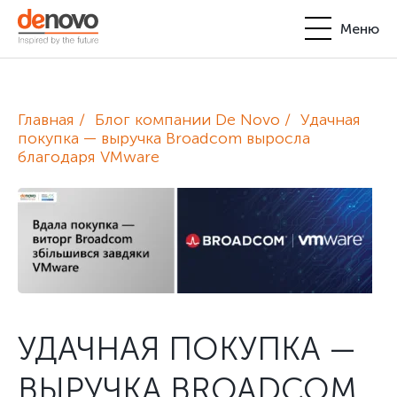
Меню
Продукты
Личный кабинет
Главная
Блог компании De Novo
Удачная
De Novo
покупка — выручка Broadcom выросла
благодаря VMware
+380-44-200-93-39
UA
EN
request@denovo.ua
Партнерство
Блог
Контакты
УДАЧНАЯ ПОКУПКА —
ВЫРУЧКА BROADCOM