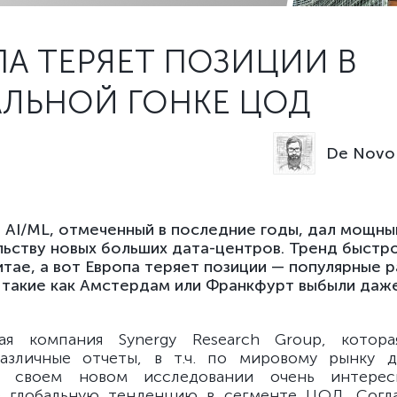
А ТЕРЯЕТ ПОЗИЦИИ В
АЛЬНОЙ ГОНКЕ ЦОД
De Novo 
 AI/ML, отмеченный в последние годы, дал мощны
ьству новых больших дата-центров. Тренд быстро
тае, а вот Европа теряет позиции — популярные 
 такие как Амстердам или Франкфурт выбыли даже
кая компания Synergy Research Group, котора
азличные отчеты, в т.ч. по мировому рынку д
в своем новом исследовании очень интерес
 глобальную тенденцию в сегменте ЦОД. Согл