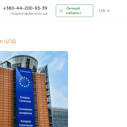
+380-44-200-93-39
Личный
UA
кабинет
request@denovo.ua
ке ЦОД