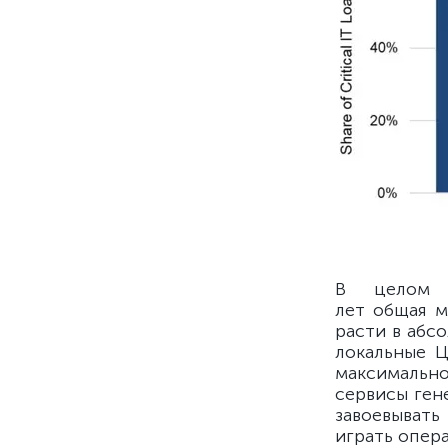
В целом 
лет общая м
расти в абс
локальные 
максимально
сервисы ген
завоевывать
играть опер