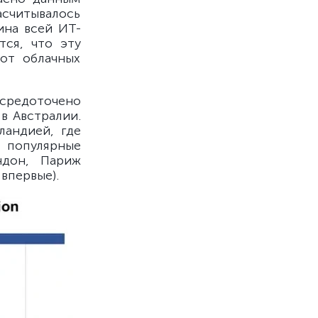
асчитывалось
ина всей ИТ-
ся, что эту
 от облачных
средоточено
 в Австралии.
ландией, где
 популярные
ндон, Париж
впервые).