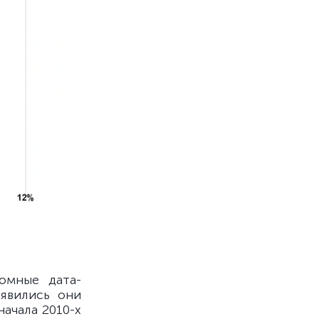
омные дата-
оявились они
ачала 2010-х