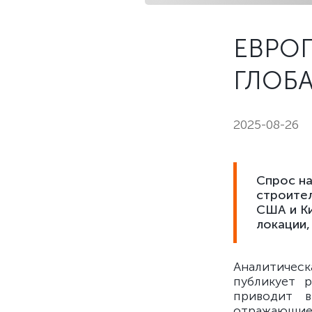
ЕВРОП
ГЛОБ
2025-08-26
Спрос на
строител
США и Ки
локации,
Аналитичес
публикует р
приводит 
отражающие