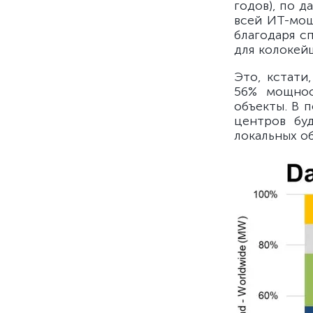
годов), по 
всей ИТ-мощ
благодаря с
для колокей
Это, кстати
56% мощнос
объекты. В 
центров бу
локальных об