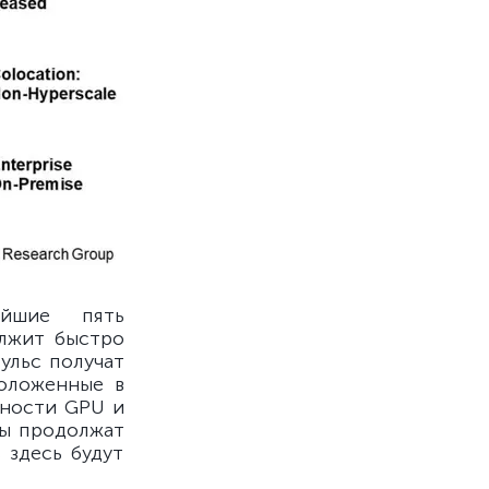
йшие пять
олжит быстро
ульс получат
оложенные в
щности GPU и
ры продолжат
 здесь будут