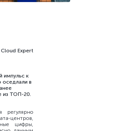
Cloud Expert
й импульс к
 оседлали в
ранее
 из ТОП-20.
я регулярно
ата-центров,
ные цифры,
асно данным