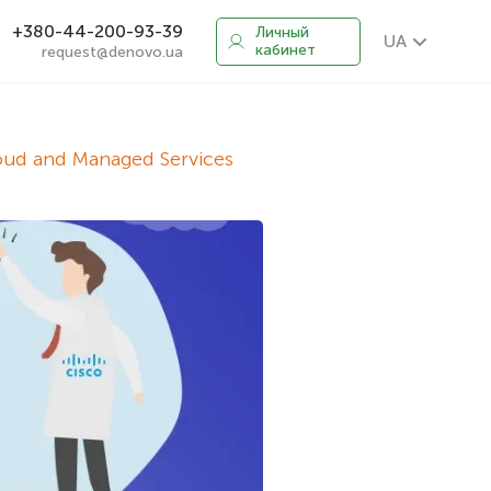
+380-44-200-93-39
Личный
UA
кабинет
request@denovo.ua
oud and Managed Services