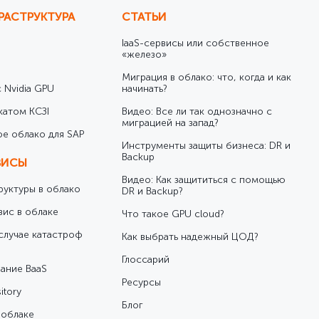
РАСТРУКТУРА
СТАТЬИ
IaaS-сервисы или собственное
«железо»
Миграция в облако: что, когда и как
 Nvidia GPU
начинать?
катом КСЗІ
Видео: Все ли так однозначно с
миграцией на запад?
е облако для SAP
Инструменты защиты бизнеса: DR и
Backup
ВИСЫ
Видео: Как защититься с помощью
уктуры в облако
DR и Backup?
вис в облаке
Что такое GPU cloud?
случае катастроф
Как выбрать надежный ЦОД?
Глоссарий
ание BaaS
Ресурсы
itory
Блог
 облаке