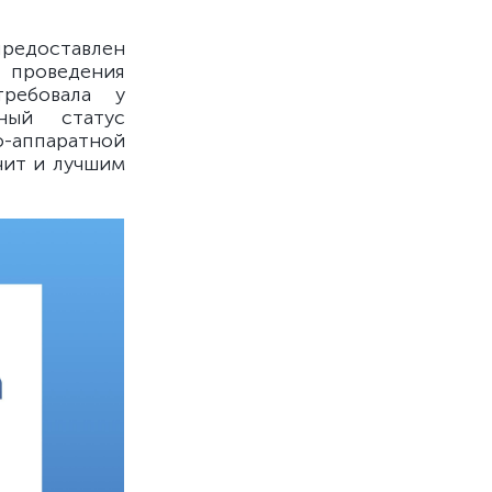
предоставлен
проведения
требовала у
ный статус
-аппаратной
чит и лучшим