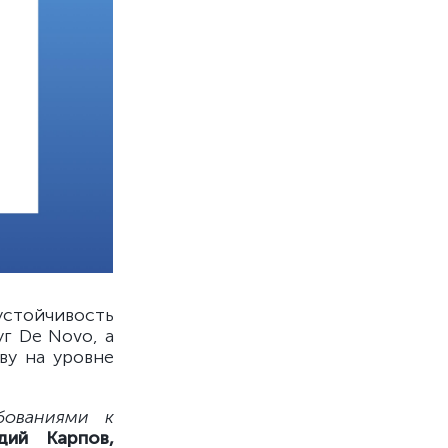
устойчивость
г De Novo, а
ву на уровне
бованиями к
дий Карпов,