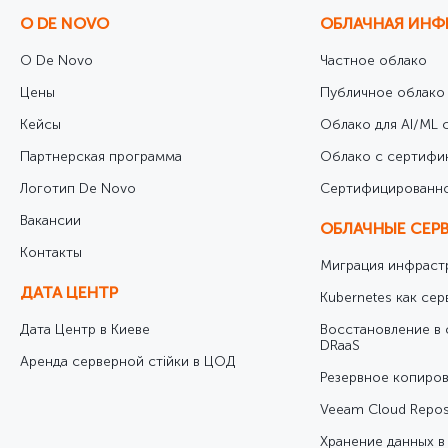
О DE NOVO
ОБЛАЧНАЯ ИНФ
О De Novo
Частное облако
Цены
Публичное облако
Кейсы
Облако для AI/ML с
Партнерская программа
Облако с сертифи
Логотип De Novo
Cертифицированно
Вакансии
ОБЛАЧНЫЕ СЕР
Контакты
Миграция инфрастр
ДАТА ЦЕНТР
Kubernetes как сер
Дата Центр в Киеве
Восстановление в 
DRaaS
Аренда серверной стійки в ЦОД
Резервное копиров
Veeam Cloud Repos
Хранение данных в