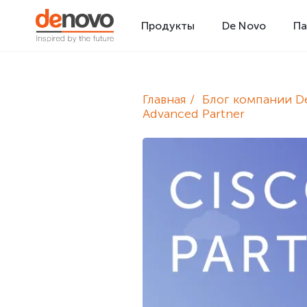
Продукты
De Novo
Па
Главная
Блог компании D
Advanced Partner