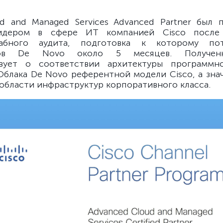
d and Managed Services Advanced Partner был 
идером в сфере ИТ компанией Cisco после 
абного аудита, подготовка к которому по
тов De Novo около 5 месяцев. Получен
твует о соответствии архитектуры программно
блака De Novo референтной модели Cisco, а зна
 области инфраструктур корпоративного класса.