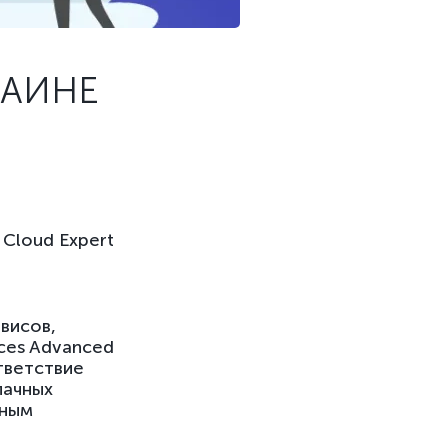
РАИНЕ
Cloud Expert
висов,
ices Advanced
тветствие
лачных
нным