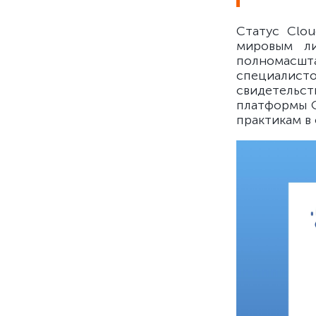
Статус Clou
мировым л
полномасшт
специалис
свидетельс
платформы О
практикам в