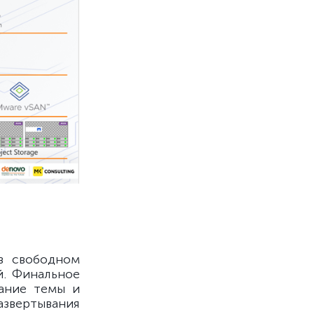
в свободном
й. Финальное
мание темы и
азвертывания