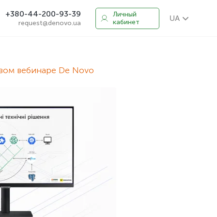
+380-44-200-93-39
Личный
UA
кабинет
request@denovo.ua
овом вебинаре De Novo