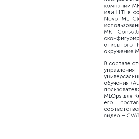
компании MK 
или HTI в с
Novo ML Cl
использован
MK Consult
сконфигурир
открытого П
окружение M
В составе с
управления
универсаль
обучения (A
пользовате
MLOps для K
его соста
соответстве
видео – CVAT