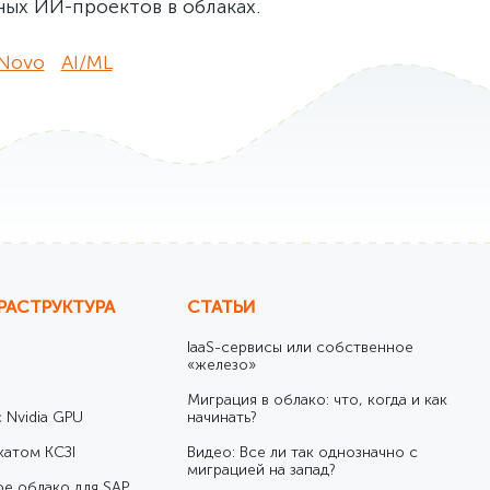
ых ИИ-проектов в облаках.
Novo
AI/ML
РАСТРУКТУРА
СТАТЬИ
IaaS-сервисы или собственное
«железо»
Миграция в облако: что, когда и как
 Nvidia GPU
начинать?
катом КСЗІ
Видео: Все ли так однозначно с
миграцией на запад?
е облако для SAP