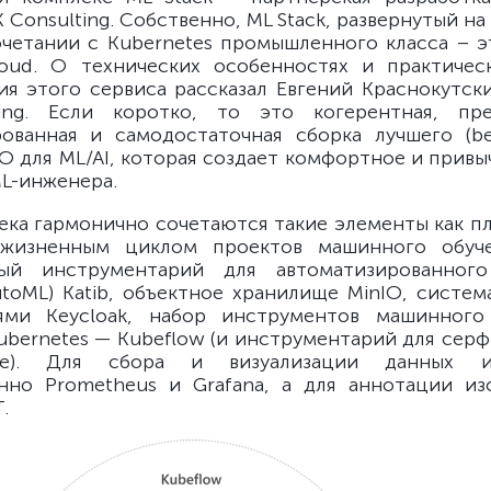
Consulting. Собственно, ML Stack, развернутый на
очетании с Kubernetes промышленного класса – э
oud. О технических особенностях и практическ
ия этого сервиса рассказал Евгений Краснокутск
ing. Если коротко, то это когерентная, пре
ованная и самодостаточная сборка лучшего (be
О для ML/AI, которая создает комфортное и привы
L-инженера.
тека гармонично сочетаются такие элементы как п
 жизненным циклом проектов машинного обуче
ный инструментарий для автоматизированног
utoML) Katib, объектное хранилище MinIO, систем
лями Keycloak, набор инструментов машинного
ubernetes — Kubeflow (и инструментарий для серфи
ве). Для сбора и визуализации данных ис
нно Prometheus и Grafana, а для аннотации и
.