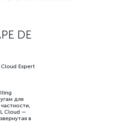
РЕ DE
Cloud Expert
lting
угам для
 частности,
L Cloud —
звернутая в