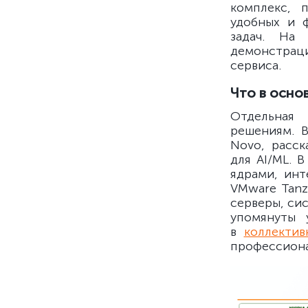
комплекс, 
удобных и 
задач. На 
демонстраци
сервиса.
Что в осно
Отдельная
решениям. В
Novo, расск
для AI/ML. 
ядрами, инт
VMware Tanz
серверы, си
упомянуты 
в
коллектив
профессиона