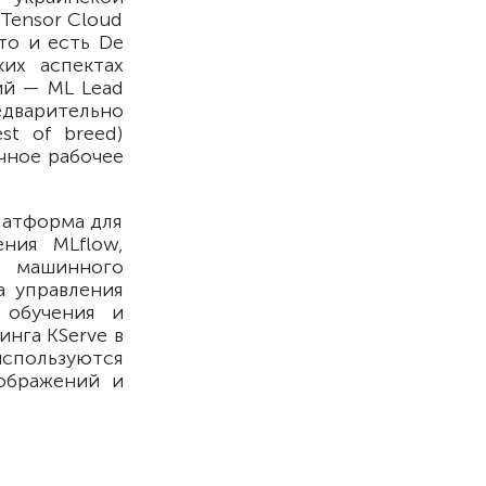
 Tensor Cloud
то и есть De
их аспектах
ий — ML Lead
дварительно
st of breed)
чное рабочее
латформа для
ния MLflow,
о машинного
а управления
 обучения и
нга KServe в
пользуются
зображений и