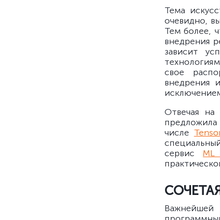
Тема искусс
очевидно, в
Тем более, 
внедрения р
зависит ус
технологиям
свое распо
внедрения и
исключением
Отвечая на
предложила
числе
Tenso
специальный
сервис
ML 
практическо
СОЧЕТА
Важнейшей
программны