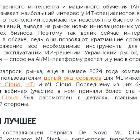
твенного интеллекта и машинного обучения (AI/
ызывает наибольший интерес у ИТ-специалистов в
что технологии развиваются невероятно быстро и
ешений, вывода на рынок новых инновационных ус
пех бизнеса. Поэтому так велик сейчас интер
 в облаке, ведь они позволяют кратчайшие срок
ряжение все необходимые инструменты для 
 эксплуатации ИИ-решений. Украинский рынок,
 — спрос на AI/ML-платформу растет и у нас в стр
 запросы рынка, еще в начале 2024 года компа
 пользователям
целый ряд сервисов
для ML-инжен
r Cloud
,
HTI
и ML Cloud. Последнему из них б
 вебинар (участие в нем приняли более ста ч
Cloud
был рассмотрен в деталях, главным 
й стороны.
Я ЛУЧШЕЕ
 составляющей сервиса De Novo ML Clou
й комплекс ML Stack – партнерская разработка