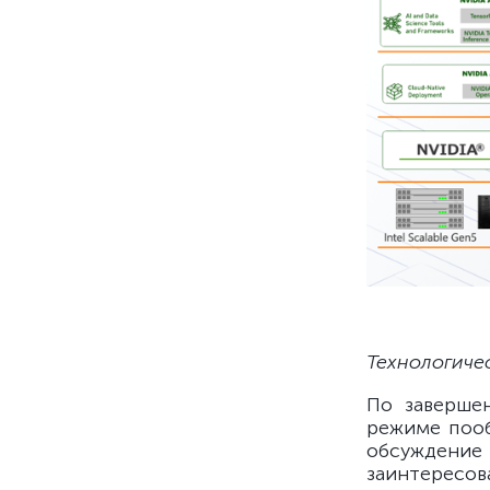
Технологиче
По заверше
режиме пооб
обсуждение 
заинтересов