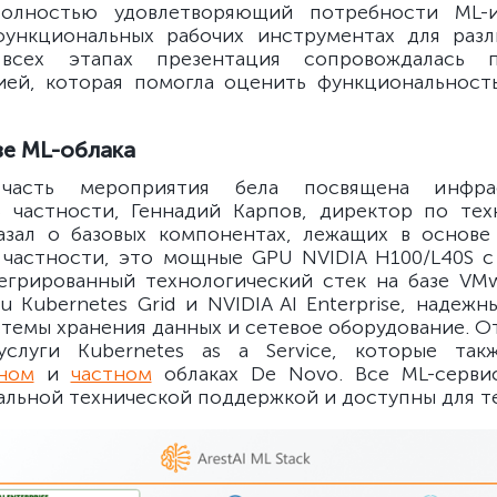
полностью удовлетворяющий потребности ML-
функциональных рабочих инструментах для разл
всех этапах презентация сопровождалась п
ей, которая помогла оценить функциональност
ве ML-облака
 часть мероприятия бела посвящена инфрас
 частности, Геннадий Карпов, директор по те
азал о базовых компонентах, лежащих в основе
В частности, это мощные GPU NVIDIA H100/L40S 
егрированный технологический стек на базе VMw
u Kubernetes Grid и NVIDIA AI Enterprise, надеж
стемы хранения данных и сетевое оборудование. О
услуги Kubernetes as a Service, которые так
ном
и
частном
облаках De Novo. Все ML-серви
льной технической поддержкой и доступны для т