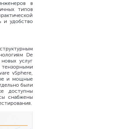
инженеров в
ичных типов
рактической
ь и удобство
труктурным
хнологиям De
 новых услуг
с тензорными
are vSphere,
ные и мощные
тдельно были
же доступны
сы снабжены
естирования.