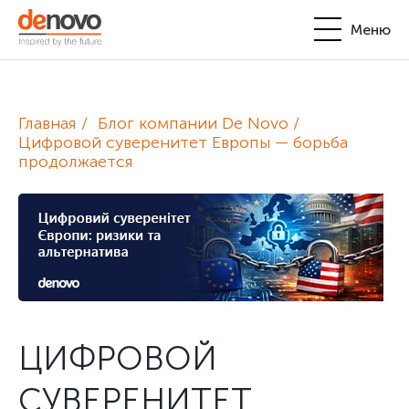
Меню
Продукты
Личный кабинет
Главная
Блог компании De Novo
De Novo
Цифровой суверенитет Европы — борьба
продолжается
+380-44-200-93-39
UA
EN
request@denovo.ua
Партнерство
Блог
Контакты
ЦИФРОВОЙ
СУВЕРЕНИТЕТ