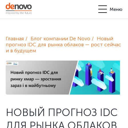
Меню
Продукты
Личный кабинет
Главная
Блог компании De Novo
Новый
De Novo
прогноз IDC для рынка облаков — рост сейчас
и в будущем
+380-44-200-93-39
UA
EN
request@denovo.ua
Партнерство
Блог
Контакты
НОВЫЙ ПРОГНОЗ IDC
ДЛЯ РЫНКА ОБЛАКОВ