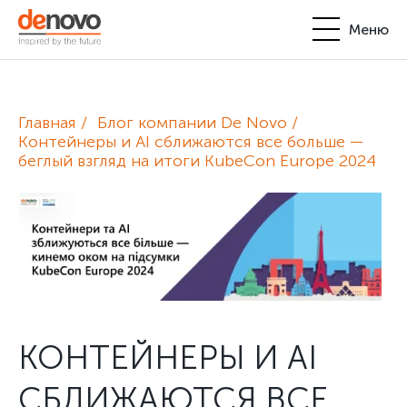
Меню
Продукты
Личный кабинет
Главная
Блог компании De Novo
De Novo
Контейнеры и AI сближаются все больше —
беглый взгляд на итоги KubeCon Europe 2024
+380-44-200-93-39
UA
EN
request@denovo.ua
Партнерство
Блог
Контакты
КОНТЕЙНЕРЫ И AI
СБЛИЖАЮТСЯ ВСЕ