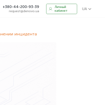
+380-44-200-93-39
Личный
UA
кабинет
request@denovo.ua
ранении инцидента