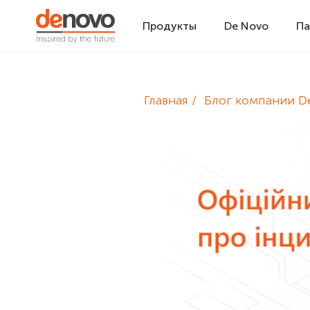
Продукты
De Novo
Па
Главная
Блог компании D