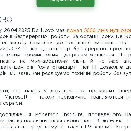
ОВО
у 26.04.2025 De Novo мав
понад 5000 днів нульово
років безперервної роботи. За останні роки De N
ла високу стійкість до зовнішніх викликів. Під
022–2024 років дата-центр безперервно продов
ономним промисловим джерелам живлення. Це р
 навіть на міжнародному рівні, й не має ана
 дата-центрів. Хоча стандарт Tier III дозволяє д
ік, ми зазвичай реалізуємо технічні роботи без з
ити, що навіть у дата-центрах провідних гіпе
, Microsoft — також періодично трапляються ін
 сервіси.
ослідження Ponemon Institute, проведеного н
tiv, час відновлення після серйозного збою електр
 складав в середньому по галузі 138 хвилин. Енер