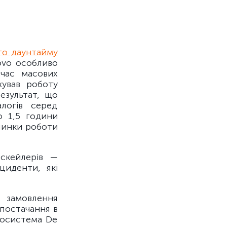
го даунтайму
ovo особливо
 час масових
жував роботу
езультат, що
логів серед
о 1,5 години
упинки роботи
рскейлерів —
циденти, які
а замовлення
опостачання в
госистема De