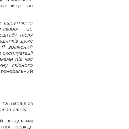
ovo звітує про
и відсутністю
а аварія — це
сштабу після
ядників дуже
. Я вражений
 експлуатації
иками під час
ину якісного
 генеральний
та наслідків
8:03 ранку.
ий людським
ної реакції