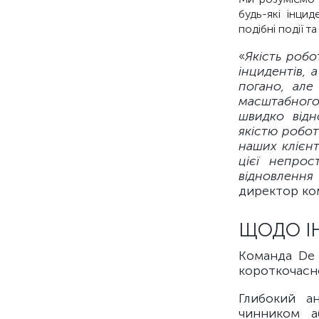
будь-які інци
подібні події т
«
Якість робо
інцидентів, 
погано, але
масштабного
швидко відн
якістю робот
наших клієнт
цієї непрос
відновлення 
директор ком
ЩОДО ІН
Команда De 
короткочасно
Глибокий а
чинником а