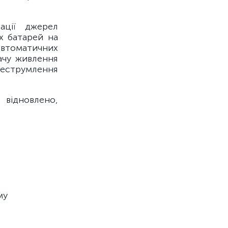
ації джерел
х батарей на
 автоматичних
ачу живлення
неструмлення
 відновлено,
му