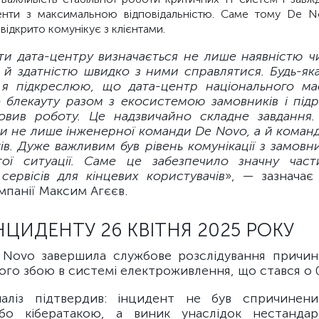
денти з максимальною відповідальністю. Саме тому De N
а відкрито комунікує з клієнтами.
ти дата-центру визначається не лише наявністю ч
а й здатністю швидко з ними справлятися. Будь-як
 я підкреслюю, що дата-центр національного ма
 блекауту разом з екосистемою замовників і підр
овив роботу. Це надзвичайно складне завдання
и не лише інженерної команди De Novo, а й команд
ів. Дуже важливим був рівень комунікації з замовн
тої ситуації. Саме це забезпечило значну част
сервісів для кінцевих користувачів
», — зазначає
панії Максим Агєєв.
ЦИДЕНТУ 26 КВІТНЯ 2025 РОКУ
Novo завершила службове розслідування причин 
го збою в системі електроживлення, що стався о 0
наліз підтвердив: інцидент не був спричинен
бо кібератакою, а виник унаслідок нестандарт