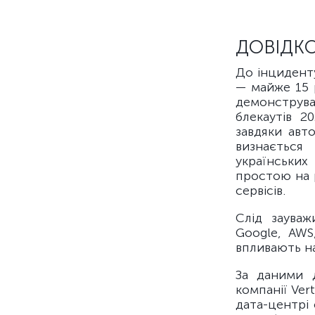
ДОВІДК
До інцидент
— майже 15 
демонструва
блекаутів 2
завдяки авт
визнається
українських
простою на р
сервісів.
Слід зауваж
Google, AWS
впливають на
За даними д
компанії Ver
дата-центрі