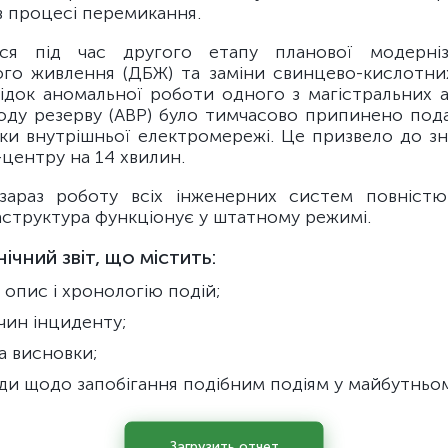
в процесі перемикання.
ася під час другого етапу планової модерніз
ого живлення (ДБЖ) та заміни свинцево-кислотни
слідок аномальної роботи одного з магістральних
воду резерву (АВР) було тимчасово припинено под
ілки внутрішньої електромережі. Це призвело до з
центру на 14 хвилин.
араз роботу всіх інженерних систем повністю
аструктура функціонує у штатному режимі.
ічний звіт, що містить:
 опис і хронологію подій;
чин інциденту;
а висновки;
оди щодо запобігання подібним подіям у майбутньо
Загрузить отчет