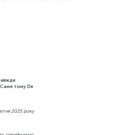
 завжди
 Саме тому De
квітня 2025 року
жди сприймаємо