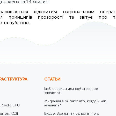
дновлена за 14 хвилин
алишається відкритим національним операт
ся принципів прозорості та звітує про т
о та публічно.
РАСТРУКТУРА
СТАТЬИ
IaaS-сервисы или собственное
«железо»
Миграция в облако: что, когда и как
 Nvidia GPU
начинать?
катом КСЗІ
Видео: Все ли так однозначно с