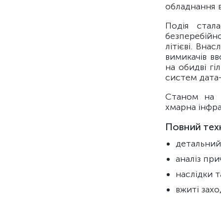
обладнання 
Подія стал
безперебійн
літієві. Вна
вимикачів в
на обидві г
систем дата-
Станом на з
хмарна інфр
Повний техн
детальний
аналіз при
наслідки т
вжиті зах