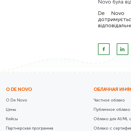
Novo була ві
De Novo з
дотримуєть
відповідальн
О DE NOVO
ОБЛАЧНАЯ ИНФ
О De Novo
Частное облако
Цены
Публичное облако
Кейсы
Облако для AI/ML с
Партнерская программа
Облако с сертифи