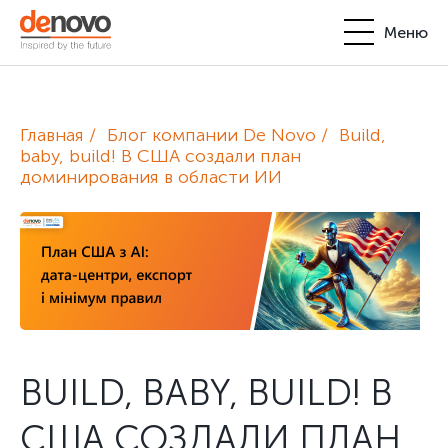
Меню
Продукты
Личный кабинет
Главная
Блог компании De Novo
Build,
De Novo
baby, build! В США создали план
доминирования в области ИИ
+380-44-200-93-39
UA
EN
request@denovo.ua
Партнерство
Блог
Контакты
BUILD, BABY, BUILD! В
США СОЗДАЛИ ПЛАН