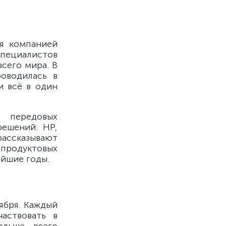
ая компанией
специалистов
сего мира. В
оводилась в
и всё в один
 передовых
решений: HP,
 рассказывают
продуктовых
айшие годы.
ября. Каждый
аствовать в