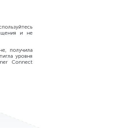
пользуйтесь
ещения и не
е, получила
игла уровня
tner Connect