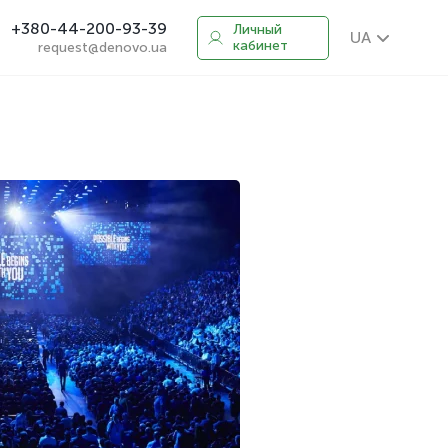
+380-44-200-93-39
Личный
UA
кабинет
request@denovo.ua