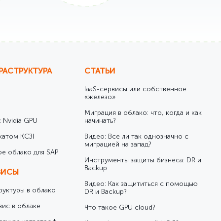
РАСТРУКТУРА
СТАТЬИ
IaaS-сервисы или собственное
«железо»
Миграция в облако: что, когда и как
 Nvidia GPU
начинать?
катом КСЗІ
Видео: Все ли так однозначно с
миграцией на запад?
е облако для SAP
Инструменты защиты бизнеса: DR и
Backup
ВИСЫ
Видео: Как защититься с помощью
уктуры в облако
DR и Backup?
вис в облаке
Что такое GPU cloud?