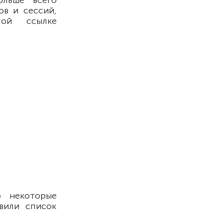
ольше всего
ов и сессий,
ой ссылке
о некоторые
вили список