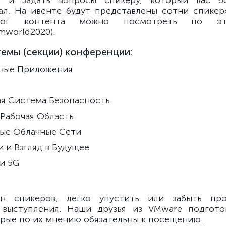
х и задать вопросы спикеру, который вас б
ал. На ивенте будут представлены сотни спикер
алог контента можно посмотреть по эт
mworld2020).
емы (секции) конференции:
ные Приложения
я Система Безопасность
Рабочая Область
ые Облачные Сети
 и Взгляд в Будущее
и 5G
н спикеров, легко упустить или забыть пр
 выступления. Наши друзья из VMware подгото
орые по их мнению обязательны к посещению.