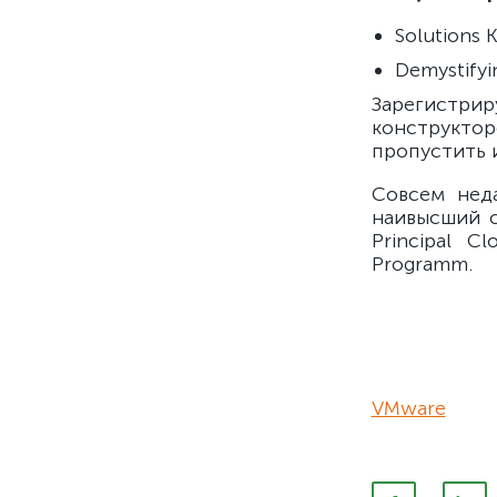
Solutions K
Demystifyi
Зарегистри
конструкто
пропустить 
Совсем нед
наивысший 
Principal C
Programm.
VMware