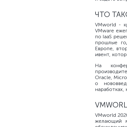
ЧТО ТА
VMworld - к
VMware ежег
по IaaS реш
прошлые го
Европе, вто
ивент, котор
На конфер
производите
Oracle, Micr
о нововвед
наработках,
VMWORL
VMworld 202
желающий м