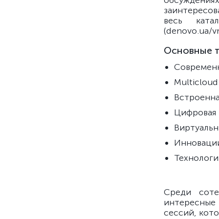
обсуждения
заинтересов
весь кат
(denovo.ua/v
Основные т
Современ
Multicloud
Встроенна
Цифровая 
Виртуальн
Инновации
Технологи
Среди соте
интересные
сессий, кот