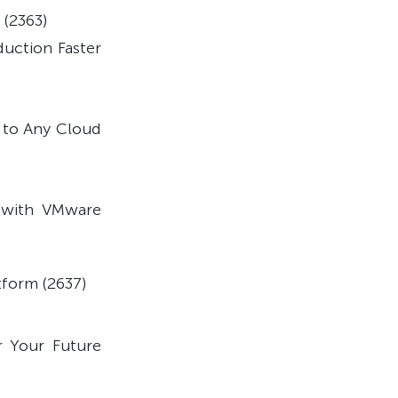
(2363)
duction Faster
s to Any Cloud
 with VMware
)
form (2637)
r Your Future