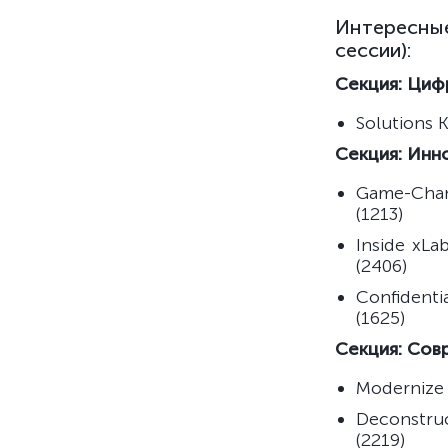
Интересны
сессии):
Секция: Циф
Solutions 
Секция: Инн
Game-Chan
(1213)
Inside xL
(2406)
Confidenti
(1625)
Секция: Со
Modernize 
Deconstru
(2219)