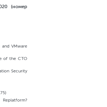
020 (номер
g and VMware
ce of the CTO
ation Security
75)
r Replatform?