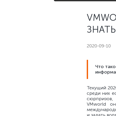
VMWOR
ЗНАТЬ
2020-09-10
Что тако
информац
Текущий 202
среди них е
сюрпризов,
VMworld он
международн
и задать воп