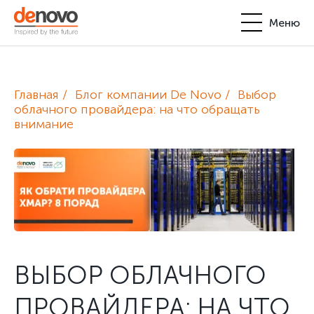
Меню
Продукты
Личный кабинет
Главная
Блог компании De Novo
Выбор
De Novo
облачного провайдера: на что обращать
внимание
+380-44-200-93-39
UA
EN
request@denovo.ua
Партнерство
Блог
Контакты
ВЫБОР ОБЛАЧНОГО
ПРОВАЙДЕРА: НА ЧТО