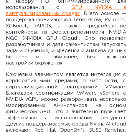
к набору ПО, оптимизированного для
использования с
GPU NVIDIA в
виртуализированных средах
. В его основе —
поддержка фреймворков TensorFlow, PyTorch,
XGBoost, RAPIDS, а также предсобранные
контейнеры из Docker-репозитория NVIDIA
NGC (NVIDIA GPU Cloud). Это позволяет
разработчикам и дата-сайентистам запускать
задачи обучения, инференса и анализа данных
быстрее и стабильнее, без сложной
настройки окружения.
Ключевым элементом является интеграция с
корпоративными средами, в частности, с
виртуализационной платформой VMware.
Благодаря сертификации VMware vSphere с
NVIDIA vGPU можно разворачивать несколько
изолированных AI-инстансов на одном
физическом GPU, что значительно повышает
эффективность использования ресурсов.
Другие поддерживаемые среды Nvidia AI cloud
включают Red Hat OpenShift, SUSE Rancher,