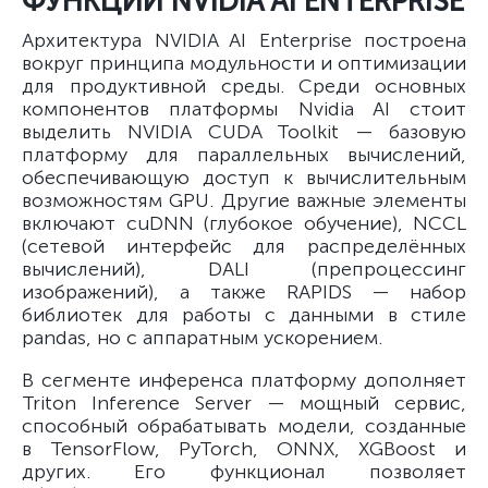
ФУНКЦИЙ NVIDIA AI ENTERPRISE
Архитектура NVIDIA AI Enterprise построена
вокруг принципа модульности и оптимизации
для продуктивной среды. Среди основных
компонентов платформы Nvidia AI стоит
выделить NVIDIA CUDA Toolkit — базовую
платформу для параллельных вычислений,
обеспечивающую доступ к вычислительным
возможностям GPU. Другие важные элементы
включают cuDNN (глубокое обучение), NCCL
(сетевой интерфейс для распределённых
вычислений), DALI (препроцессинг
изображений), а также RAPIDS — набор
библиотек для работы с данными в стиле
pandas, но с аппаратным ускорением.
В сегменте инференса платформу дополняет
Triton Inference Server — мощный сервис,
способный обрабатывать модели, созданные
в TensorFlow, PyTorch, ONNX, XGBoost и
других. Его функционал позволяет