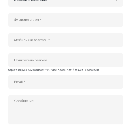
- Резюме для будущих вакансий
AI инжернер
B2G Sales Manager (Cloud, AI & Data Center Services)
Enterprise IT Sales Manager (Cloud & Data Center Solutions)
Platform Tech Lead
QA Engineer
Інженер безпеки платформних застосунків
Інженер платформи БД (Kubernetes DBA)
Прикрепить резюме
Адміністратор IT-проєктів
формат загружаемых файлов: *.txt, *.doc, *.docx, *.pdf / размер не более 5Мв
Бізнес-аналітик (Middle)
ИТ-специалист службы эксплуатации ЦОД
Керівник IT-проєктів
Менеджер з продажу ІТ-сервісів
Менеджер по развитию бизнеса
Младший сервисный инженер-электрик ЦОД
Руководитель службы ИT и АСУ ТП
Сервисный инженер-энергетик ЦОД