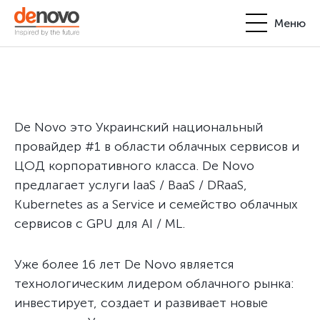
Меню
Продукты
Личный кабинет
De Novo
+380-44-200-93-39
De Novo это Украинский национальный
UA
EN
request@denovo.ua
Партнерство
провайдер #1 в области облачных сервисов и
ЦОД корпоративного класса. De Novo
Блог
предлагает услуги IaaS / BaaS / DRaaS,
Kubernetes as a Service и семейство облачных
Контакты
сервисов с GPU для AI / ML.
Уже более 16 лет De Novo является
технологическим лидером облачного рынка:
инвестирует, создает и развивает новые