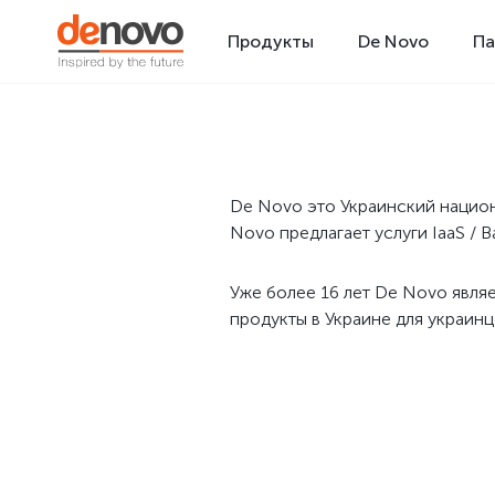
Продукты
De Novo
Па
De Novo это Украинский национ
Novo предлагает услуги IaaS / B
Уже более 16 лет De Novo явля
продукты в Украине для украинц