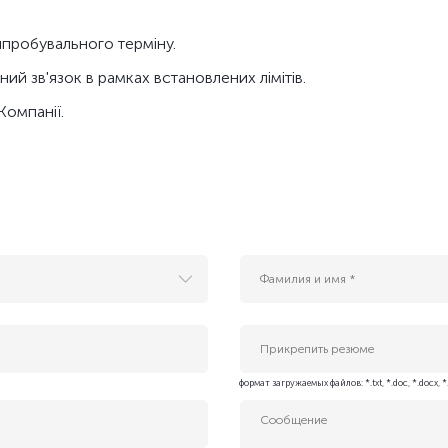
ипробувального терміну.
ий зв'язок в рамках встановлених лімітів.
Компанії.
Прикрепить резюме
 Services)
формат загружаемых файлов: *.txt, *.doc, *.docx, *
enter Solutions)