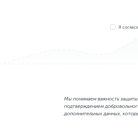
Інженер безпеки платформних застосункі
Інженер платформи БД (Kubernetes DBA)
Адміністратор IT-проєктів
Я соглас
Бізнес-аналітик (Middle)
ИТ-специалист службы эксплуатации ЦОД
Керівник IT-проєктів
Менеджер з продажу ІТ-сервісів
Менеджер по развитию бизнеса
Младший сервисный инженер-электрик 
Руководитель службы ИT и АСУ ТП
Сервисный инженер-энергетик ЦОД
Системний инженер по облачным и сетев
Системный администратор
Мы понимаем важность защиты 
Системный администратор облачной инф
подтверждением добровольного
Специалист по защите персональных дан
дополнительных данных, которы
Специалист по стандартизации, сертифика
Старший юрисконсульт
Техник дата центра / Заведующий хозяйст