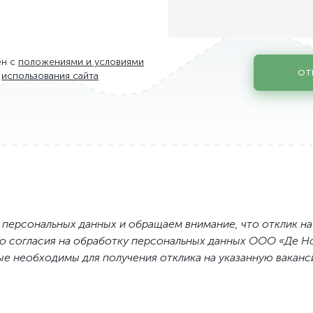
в
ен с
положениями и условиями
ОТ
использования сайта
ЦОД
ым технологиям
персональных данных и обращаем внимание, что отклик на
раструктуры
 согласия на обработку персональных данных ООО «Де Но
ных
е необходимы для получения отклика на указанную ваканс
ции и качеству
вом