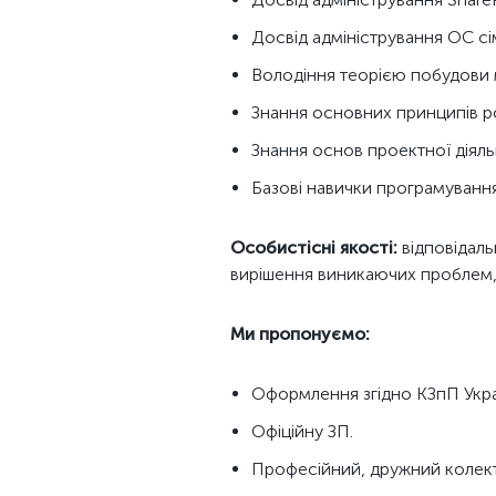
Досвід адміністрування ОС сі
Володіння теорією побудови 
Знання основних принципів р
Знання основ проектної діяльн
Базові навички програмування
Особистісні якості:
відповідаль
вирішення виникаючих проблем, 
Ми пропонуємо:
Оформлення згідно КЗпП Укра
Офіційну ЗП.
Професійний, дружний колект