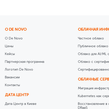
Фахівець з обліку закупівель та управлінсь
Юрисконсульт
О DE NOVO
ОБЛАЧНАЯ ИНФ
О De Novo
Частное облако
Цены
Публичное облако
Кейсы
Облако для AI/ML с
Партнерская программа
Облако с сертифи
Логотип De Novo
Cертифицированно
Вакансии
ОБЛАЧНЫЕ СЕР
Контакты
Миграция инфрастр
ДАТА ЦЕНТР
Kubernetes как сер
Дата Центр в Киеве
Восстановление в 
DRaaS