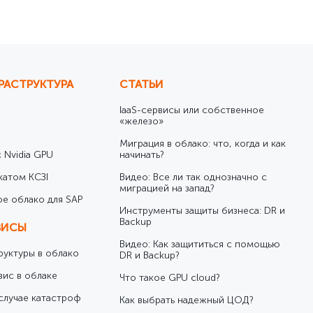
кого облiку
РАСТРУКТУРА
СТАТЬИ
IaaS-сервисы или собственное
«железо»
Миграция в облако: что, когда и как
 Nvidia GPU
начинать?
катом КСЗІ
Видео: Все ли так однозначно с
миграцией на запад?
е облако для SAP
Инструменты защиты бизнеса: DR и
Backup
ВИСЫ
Видео: Как защититься с помощью
уктуры в облако
DR и Backup?
вис в облаке
Что такое GPU cloud?
случае катастроф
Как выбрать надежный ЦОД?