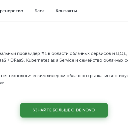
ртнерство
Блог
Контакты
альный провайдер #1 в области облачных сервисов и ЦОД 
aaS / DRaaS, Kubernetes as a Service и семейство облачных с
ется технологическим лидером облачного рынка: инвестируе
ев.
УЗНАЙТЕ БОЛЬШЕ О DE NOVO