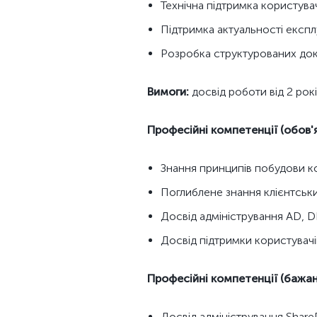
Технічна підтримка користува
Підтримка актуальності експл
Розробка структурованих докум
Вимоги:
досвід роботи від 2 рокі
Професійні компетенції (обов'я
Знання принципів побудови ко
Поглиблене знання клієнтськи
Досвід адміністрування AD, D
Досвід підтримки користувачі
Професійні компетенції (бажані
Досвід адміністрування ShareP