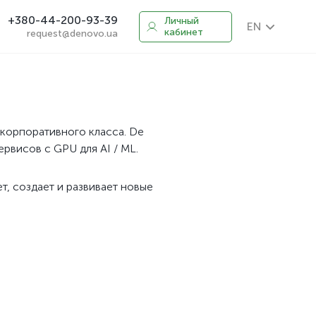
+380-44-200-93-39
Личный
EN
кабинет
request@denovo.ua
корпоративного класса. De
ервисов с GPU для AI / ML.
т, создает и развивает новые