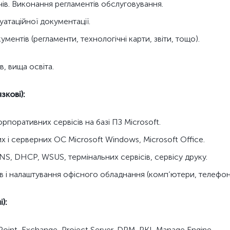
чів. Виконання регламентів обслуговування.
уатаційної документації.
ентів (регламенти, технологічні карти, звіти, тощо).
в, вища освіта.
зкові):
рпоративних сервісів на базі ПЗ Microsoft.
х і серверних ОС Microsoft Windows, Microsoft Office.
NS, DHCP, WSUS, термінальних сервісів, сервісу друку.
в і налаштування офісного обладнання (комп’ютери, телефон
):
oint, Exchange, Project Server, DPM, PKI, Manage Engine,