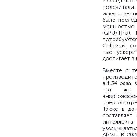
Исследовате
подсчитал
искусственн
было послед
мощностью 
(GPU/TPU).
потребуютс
Colossus, с
тыс. ускори
достигает в 
Вместе с т
производите
в 1,34 раза
тот же п
энергоэффе
энергопотре
Также в да
составляет
интеллекта
увеличивать
AI/ML. В 20