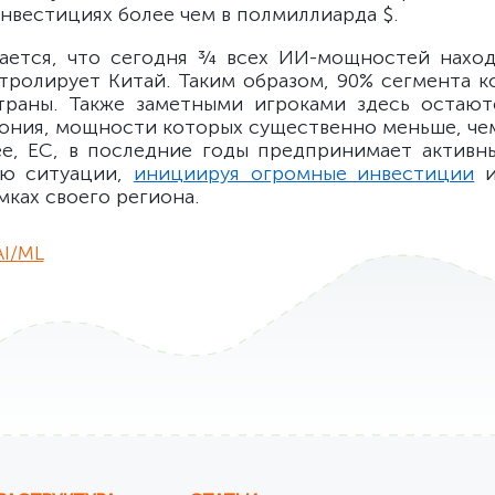
нвестициях более чем в полмиллиарда $.
ается, что сегодня ¾ всех ИИ-мощностей нахо
тролирует Китай. Таким образом, 90% сегмента 
траны. Также заметными игроками здесь остают
ония, мощности которых существенно меньше, чем
е, ЕС, в последние годы предпринимает активн
ию ситуации,
инициируя огромные инвестиции
и
мках своего региона.
AI/ML