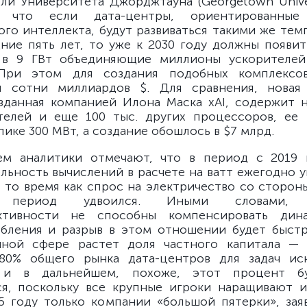
ли Университета Джорджтауна (Georgetown Unive
и, что если дата-центры, ориентированные
ого интеллекта, будут развиваться такими же темп
ние пять лет, то уже к 2030 году должны появит
в 9 ГВт объединяющие миллионы ускорителей
 При этом для создания подобных комплексо
я сотни миллиардов $. Для сравнения, новая
озданная компанией Илона Маска xAI, содержит 
телей и еще 100 тыс. других процессоров, ее
пике 300 МВт, а создание обошлось в $7 млрд.
ем аналитики отмечают, что в период с 2019 
льность вычислений в расчете на ватт ежегодно у
, в то время как спрос на электричество со сторо
ериод удвоился. Иными словами, т
ктивности не способны компенсировать дин
бления и разрыв в этом отношении будет быстр
нной сфере растет доля частного капитала — 
 80% общего рынка дата-центров для задач иск
 и в дальнейшем, похоже, этот процент б
ся, поскольку все крупные игроки наращивают 
25 году только компании «большой пятерки», зая