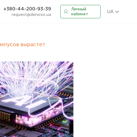
+380-44-200-93-39
Личный
UA
кабинет
request@denovo.ua
ампусов вырастет