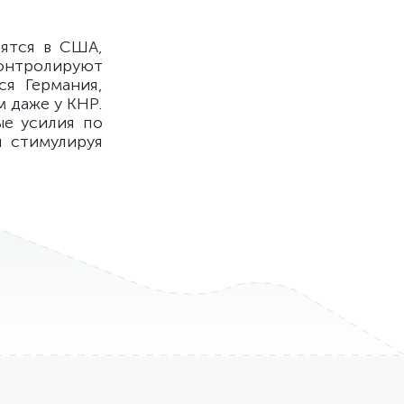
дятся в США,
контролируют
ся Германия,
 даже у КНР.
ые усилия по
 стимулируя