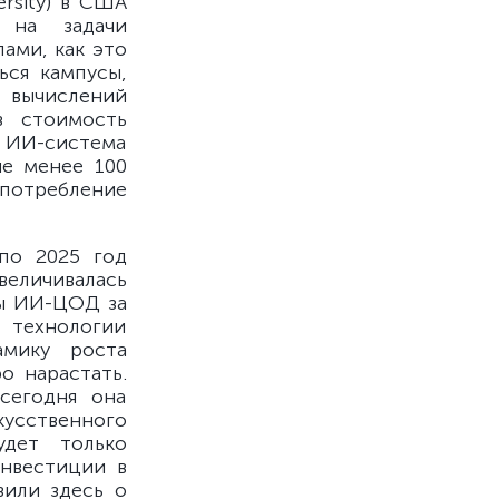
rsity) в США
 на задачи
ами, как это
ься кампусы,
 вычислений
в стоимость
 ИИ-система
не менее 100
 потребление
по 2025 год
величивалась
ны ИИ-ЦОД за
ехнологии
амику роста
о нарастать.
сегодня она
усственного
удет только
инвестиции в
вили здесь о