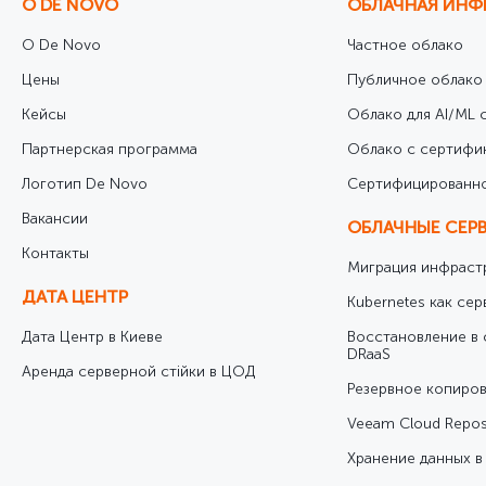
О DE NOVO
ОБЛАЧНАЯ ИНФ
О De Novo
Частное облако
Цены
Публичное облако
Кейсы
Облако для AI/ML с
Партнерская программа
Облако с сертифи
Логотип De Novo
Cертифицированно
Вакансии
ОБЛАЧНЫЕ СЕР
Контакты
Миграция инфрастр
ДАТА ЦЕНТР
Kubernetes как сер
Дата Центр в Киеве
Восстановление в 
DRaaS
Аренда серверной стійки в ЦОД
Резервное копиров
Veeam Cloud Repos
Хранение данных в