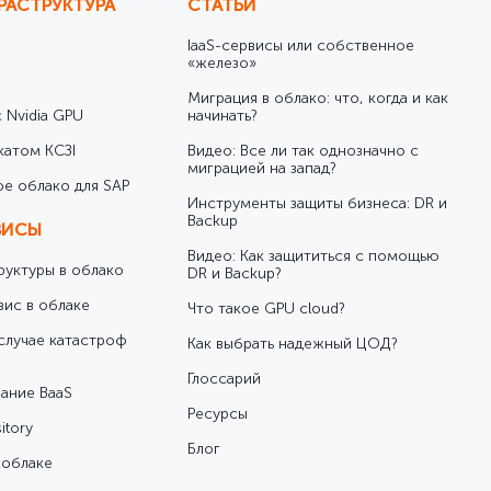
РАСТРУКТУРА
СТАТЬИ
IaaS-сервисы или собственное
«железо»
Миграция в облако: что, когда и как
 Nvidia GPU
начинать?
катом КСЗІ
Видео: Все ли так однозначно с
миграцией на запад?
е облако для SAP
Инструменты защиты бизнеса: DR и
Backup
ВИСЫ
Видео: Как защититься с помощью
уктуры в облако
DR и Backup?
вис в облаке
Что такое GPU cloud?
случае катастроф
Как выбрать надежный ЦОД?
Глоссарий
ание BaaS
Ресурсы
itory
Блог
 облаке