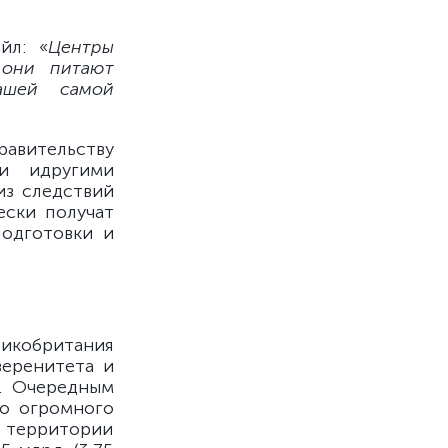
йл: «
Центры
 они питают
ашей самой
равительству
и идругими
из следствий
ески получат
подготовки и
ликобритания
веренитета и
. Очередным
го огромного
а территории