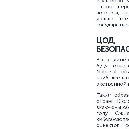
Роль информ
сложно пере
вопросы, с
дальше, те
государствен
ЦОД,
БЕЗОПА
В середине 
будут отнес
National In
наиболее ва
экстренной 
Таким образ
страны. К сл
включены об
году. Ожи
кибербезоп
объектов 