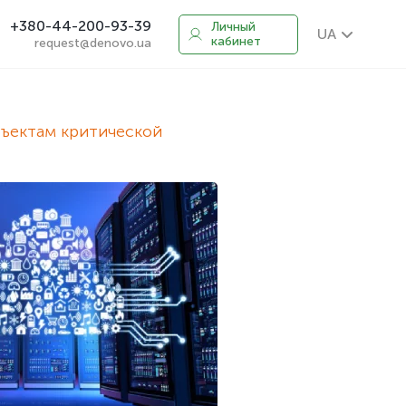
+380-44-200-93-39
Личный
UA
кабинет
request@denovo.ua
бъектам критической