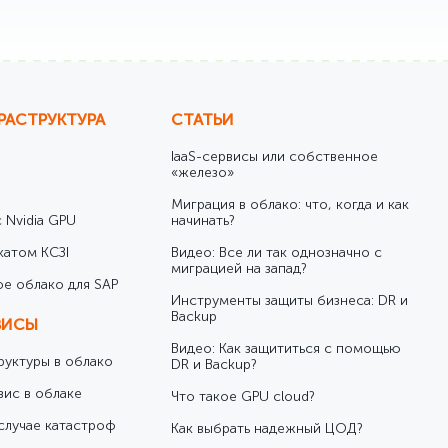
РАСТРУКТУРА
СТАТЬИ
IaaS-сервисы или собственное
«железо»
Миграция в облако: что, когда и как
 Nvidia GPU
начинать?
катом КСЗІ
Видео: Все ли так однозначно с
миграцией на запад?
е облако для SAP
Инструменты защиты бизнеса: DR и
Backup
ВИСЫ
Видео: Как защититься с помощью
уктуры в облако
DR и Backup?
вис в облаке
Что такое GPU cloud?
случае катастроф
Как выбрать надежный ЦОД?