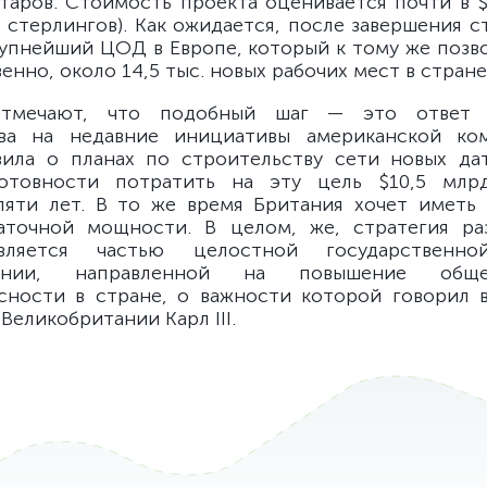
ктаров. Стоимость проекта оценивается почти в $5
 стерлингов). Как ожидается, после завершения с
рупнейший ЦОД в Европе, который к тому же позво
енно, около 14,5 тыс. новых рабочих мест в стране
отмечают, что подобный шаг — это ответ б
тва на недавние инициативы американской ко
вила о планах по строительству сети новых да
отовности потратить на эту цель $10,5 млр
яти лет. В то же время Британия хочет иметь
точной мощности. В целом, же, стратегия раз
вляется частью целостной государственно
тании, направленной на повышение общ
сности в стране, о важности которой говорил 
Великобритании Карл III.