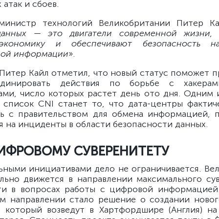
атак и сбоев.
инистр технологий Великобритании Питер Ка
данных — это двигатели современной жизни,
экономику и обеспечивают безопасность н
ной информации
».
 Питер Кайл отметил, что новый статус поможет п
рдинировать действия по борьбе с хакерам
ами, число которых растет день ото дня. Одним 
 список CNI станет то, что дата-центры фактич
ь с правительством для обмена информацией, 
я на инциденты в области безопасности данных.
ЦИФРОВОМУ СУВЕРЕНИТЕТУ
ьными инициативами дело не ограничивается. Ве
льно движется в направлении максимального су
ти в вопросах работы с цифровой информацией
м направлении стало решение о создании ново
, который возведут в Хартфордшире (Англия) н