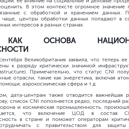
ации, ее влияние на социальные и деловые проце
оценить. В этом контексте огромное значение
вязанные с обработкой и хранением данных. П
м чаще, центры обработки данных попадают в с
ных интересов в разных странах.
 КАК ОСНОВА НАЦИОНА
СНОСТИ
сентября Великобритания заявила, что теперь ее
ены к разряду критически значимой инфраструкту
frastructure). Примечательно, что статус CNI пол
жные отрасли, такие как энергетика, включая ато
помощи, аэрокосмическая сфера и т.д.
ом, дата-центрам также отводится важнейшая 
ову, список CNI пополняется редко, последний ра
орона и космическая промышленность, произошл
дается, что включение ЦОД в состав C
асность в стране и поможет операторам критич
сотрудничать с правительством для защиты