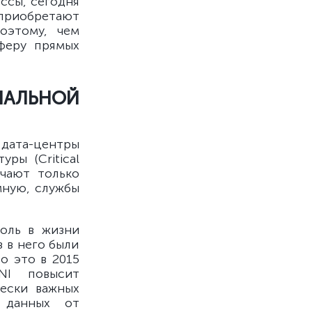
ссы, сегодня
 приобретают
оэтому, чем
феру прямых
ЛЬНОЙ
 дата-центры
ры (Critical
учают только
мную, службы
роль в жизни
з в него были
о это в 2015
NI повысит
ески важных
 данных от