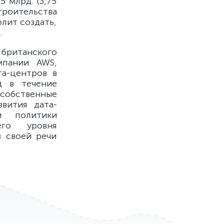
 млрд. (3,75
троительства
лит создать,
.
ританского
мпании AWS,
та-центров в
д в течение
 собственные
вития дата-
й политики
его уровня
в своей речи