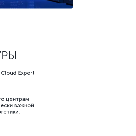
УРЫ
Cloud Expert
то центрам
чески важной
гетики,