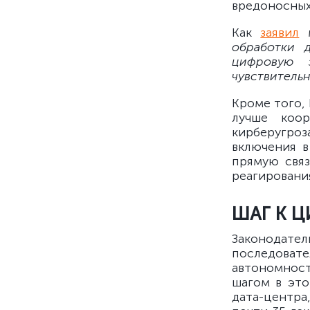
вредоносных 
Как
заявил
м
обработки 
цифровую 
чувствитель
Кроме того,
лучше коо
кирберугроз
включения в
прямую связ
реагировани
ШАГ К 
Законодател
последовате
автономнос
шагом в это
дата-центра