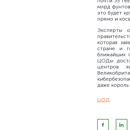
почти 35 ге
млрд фунтов
это будет к
прямо и косв
Эксперты 
правительс
которая зая
стране и г
ближайших п
ЦОДы доста
центров я
Великобри
кибербезопа
даже король 
ЦОД