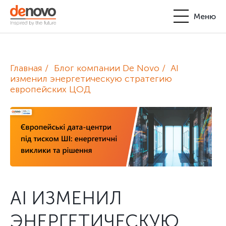
Меню
Продукты
Личный кабинет
Главная
Блог компании De Novo
AI
De Novo
изменил энергетическую стратегию
европейских ЦОД
+380-44-200-93-39
UA
EN
request@denovo.ua
Партнерство
Блог
Контакты
AI ИЗМЕНИЛ
ЭНЕРГЕТИЧЕСКУЮ