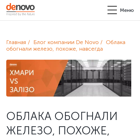
Меню
Продукты
Личный кабинет
Главная
Блог компании De Novo
Облака
De Novo
обогнали железо, похоже, навсегда
+380-44-200-93-39
UA
EN
request@denovo.ua
Партнерство
Блог
Контакты
ОБЛАКА ОБОГНАЛИ
ЖЕЛЕЗО, ПОХОЖЕ,