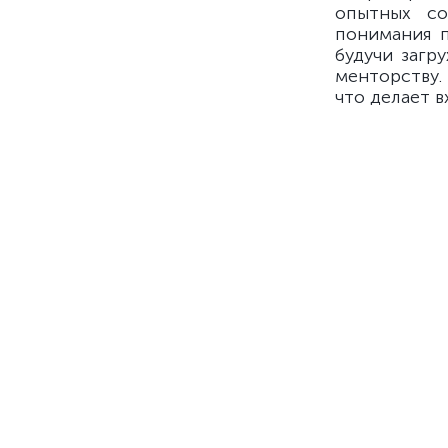
опытных со
понимания п
будучи загр
менторству.
что делает 