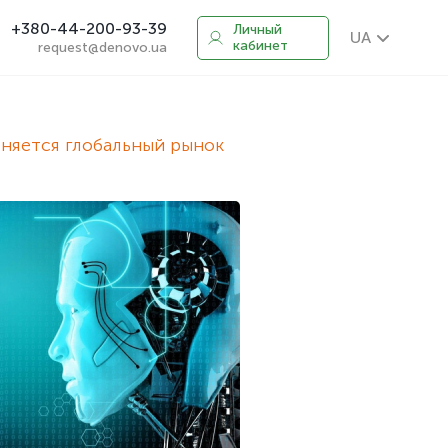
+380-44-200-93-39
Личный
UA
кабинет
request@denovo.ua
няется глобальный рынок