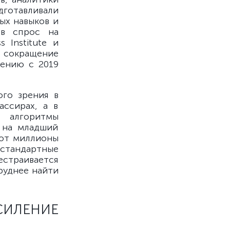
дготавливали
ых навыков и
ов спрос на
 Institute и
я сокращение
нению с 2019
го зрения в
ассирах, а в
и алгоритмы
 на младший
ают миллионы
стандартные
естраивается
руднее найти
ИЛЕНИЕ