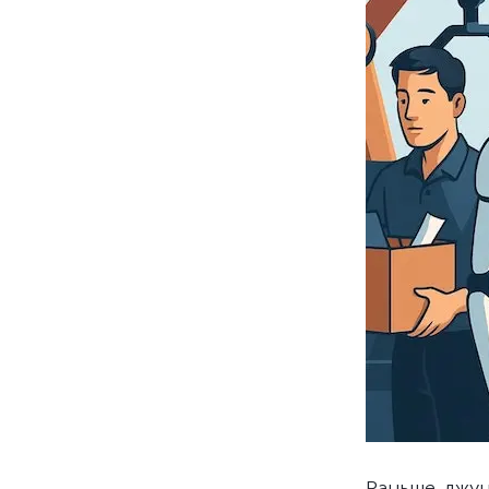
Раньше джун