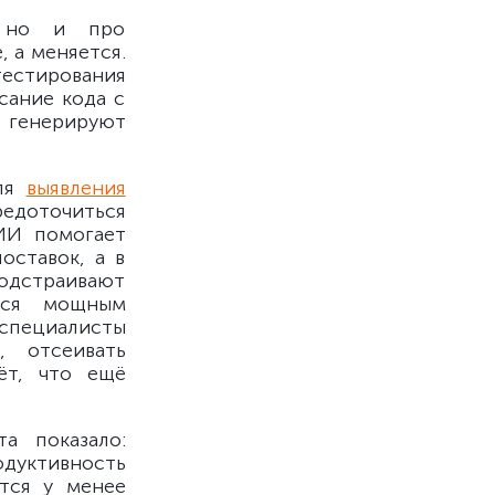
, но и про
 а меняется.
тирования
сание кода с
 генерируют
для
выявления
редоточиться
ИИ помогает
оставок, а в
одстраивают
тся мощным
специалисты
, отсеивать
ёт, что ещё
а показало:
дуктивность
тся у менее