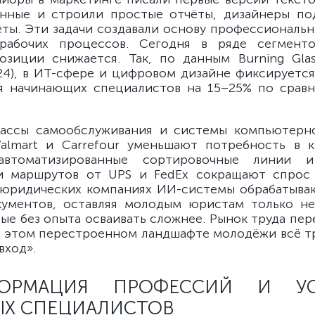
нные и строили простые отчёты, дизайнеры по
еты. Эти задачи создавали основу профессиональн
рабочих процессов. Сегодня в ряде сегмент
озиции снижается. Так, по данным Burning Glass
2024), в ИТ-сфере и цифровом дизайне фиксируетс
я начинающих специалистов на 15–25% по срав
кассы самообслуживания и системы компьютерно
almart и Carrefour уменьшают потребность в к
автоматизированные сортировочные линии 
и маршрутов от UPS и FedEx сокращают спрос
 юридических компаниях ИИ-системы обрабатыв
кументов, оставляя молодым юристам только не
рые без опыта осваивать сложнее. Рынок труда пер
и в этом перестроенном ландшафте молодёжи всё т
вход».
ФОРМАЦИЯ ПРОФЕССИЙ И УС
Х СПЕЦИАЛИСТОВ