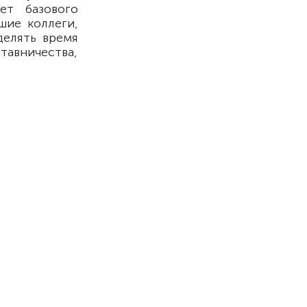
ет базового
шие коллеги,
делять время
тавничества,