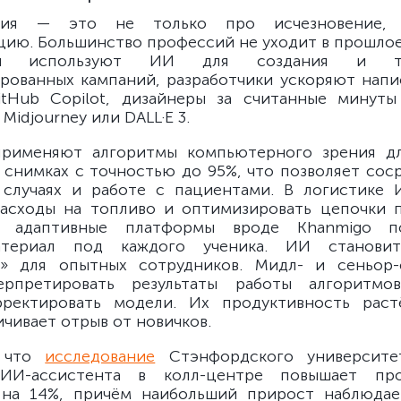
ация — это не только про исчезновение
ию. Большинство профессий не уходит в прошлое,
оги используют ИИ для создания и тес
рованных кампаний, разработчики ускоряют напи
tHub Copilot, дизайнеры за считанные минуты
Midjourney или DALL·E 3.
применяют алгоритмы компьютерного зрения 
 снимках с точностью до 95%, что позволяет сос
 случаях и работе с пациентами. В логистике 
асходы на топливо и оптимизировать цепочки п
и адаптивные платформы вроде Khanmigo п
атериал под каждого ученика. ИИ станови
м» для опытных сотрудников. Мидл- и сеньор-
рпретировать результаты работы алгоритмов
рректировать модели. Их продуктивность раст
ичивает отрыв от новичков.
, что
исследование
Стэнфордского университет
ИИ-ассистента в колл-центре повышает про
 на 14%, причём наибольший прирост наблюдае