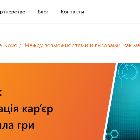
ртнерство
Блог
Контакты
e Novo
Между возможностями и вызовами: как ме