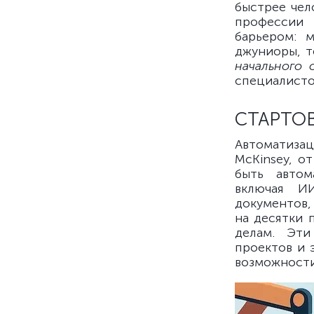
быстрее чел
профессии 
барьером: 
джуниоры, т
начального 
специалисто
СТАРТОВ
Автоматизац
McKinsey, о
быть автом
включая И
документов, 
на десятки 
делам. Эти
проектов и
возможности