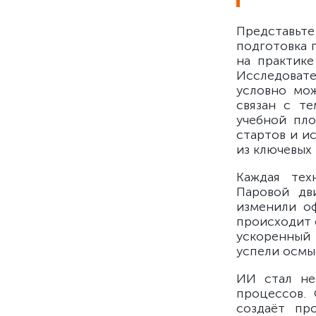
Представьте
подготовка 
на практике
Исследоват
условно мож
связан с т
учебной пло
стартов и и
из ключевых
Каждая тех
Паровой дв
изменили о
происходит 
ускоренный
успели осмы
ИИ стал не
процессов. 
создаёт пр