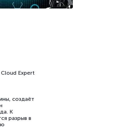
Cloud Expert
ины, создаёт
н
да. К
ся разрыв в
ию