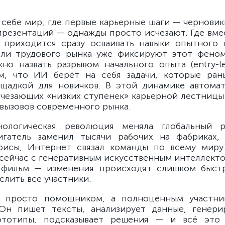
 себе мир, где первые карьерные шаги — черновики
презентаций — однажды просто исчезают. Где вме
 приходится сразу осваивать навыки опытного 
ели трудового рынка уже фиксируют этот феном
но назвать разрывом начального опыта (entry-le
ем, что ИИ берёт на себя задачи, которые ран
щадкой для новичков. В этой динамике автома
счезающих «низких ступенек» карьерной лестницы
 вызовов современного рынка.
нологическая революция меняла глобальный р
игатель заменил тысячи рабочих на фабриках,
фисы, Интернет связал команды по всему миру.
сейчас с генеративным искусственным интеллекто
 фильм — изменения происходят слишком быстр
слить все участники.
 просто помощником, а полноценным участни
Он пишет тексты, анализирует данные, генери
ототипы, подсказывает решения — и всё это 