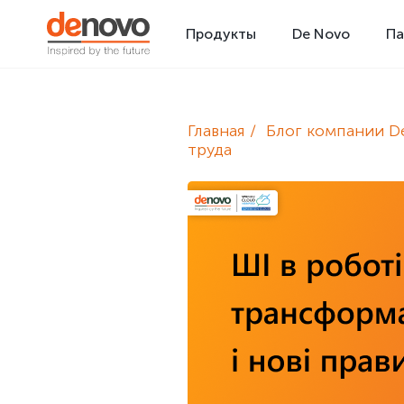
Продукты
De Novo
Па
Главная
Блог компании D
труда