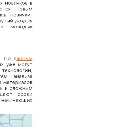
я новичков в
аются новым
сь новички-
янутый
разрыв
ост молодых
в. По
данным
ях уже могут
технологий,
ем анализа
ки материалов
ть к сложным
ащают сроки
 начинающих