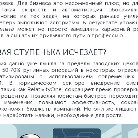
овека. Для бизнеса это несомненный плюс, но дл
такая скорость и автоматизация оборачив
многие из тех задач, на которых раньше учили
еперь выполняют алгоритмы. В результате упом
опыта
может не просто замедлять карьерный р
в, а лишать их привычного пути в профессию.
АЯ СТУПЕНЬКА ИСЧЕЗАЕТ?
ия давно уже вышла за пределы заводских цехо
т 50-70% рутинных операций в некоторых отрасл
атизированы с использованием современных 
И. В юридическом секторе внедрение сист
таких как RelativityOne, сокращает время провер
процентов, позволяя юристам быстрее переходи
 изменения повышают эффективность, сокр
 экономят бюджеты компаний. Но они же лишают
 наработать навыки, необходимые для роста.