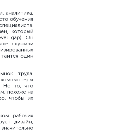
, аналитика,
сто обучения
специалиста.
ен, который
vel gap). Он
ьше служили
тизированных
 таится один
ынок труда.
 компьютеры
 Но то, что
м, похоже на
о, чтобы их
ком рабочих
рует дизайн,
значительно