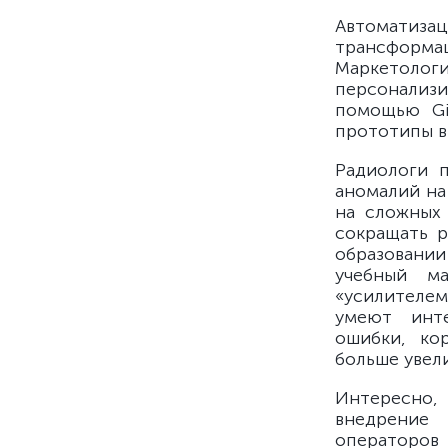
Автоматиз
трансформац
Маркетол
персонализи
помощью Gi
прототипы в 
Радиологи 
аномалий на
на сложных
сокращать р
образовани
учебный м
«усилителе
умеют инте
ошибки, ко
больше увел
Интересно
внедрение 
операторов