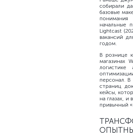
собирали да
базовые мак
понимания 
начальные п
Lightcast (
вакансий дл
годом.
В рознице 
магазинах W
логистике 
оптимизаци
персонал. В
страниц до
кейсы, кото
на глазах, 
привычный «
ТРАНС
ОПЫТНЫ