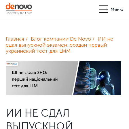
Меню
Продукты
Личный кабинет
Главная
Блог компании De Novo
ИИ не
De Novo
сдал выпускной экзамен: создан первый
украинский тест для LMM
+380-44-200-93-39
UA
EN
request@denovo.ua
Партнерство
Блог
Контакты
ИИ НЕ СДАЛ
ВЫПУСКНОЙ