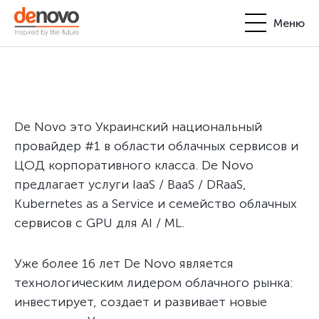
Меню
Продукты
Личный кабинет
De Novo
+380-44-200-93-39
De Novo это Украинский национальный
UA
EN
request@denovo.ua
Партнерство
провайдер #1 в области облачных сервисов и
ЦОД корпоративного класса. De Novo
Блог
предлагает услуги IaaS / BaaS / DRaaS,
Kubernetes as a Service и семейство облачных
Контакты
сервисов с GPU для AI / ML.
Уже более 16 лет De Novo является
технологическим лидером облачного рынка:
инвестирует, создает и развивает новые