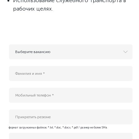
Использование служебного транспорта в
рабочих целях.
Выберите вакансию
- Резюме для будущих вакансий
AI инжернер
B2G Sales Manager (Cloud, AI & Data Center Services)
Enterprise IT Sales Manager (Cloud & Data Center Solutions)
Platform Tech Lead
QA Engineer
Інженер безпеки платформних застосунків
Інженер платформи БД (Kubernetes DBA)
Прикрепить резюме
Адміністратор IT-проєктів
формат загружаемых файлов: *.txt, *.doc, *.docx, *.pdf / размер не более 5Мв
Бізнес-аналітик (Middle)