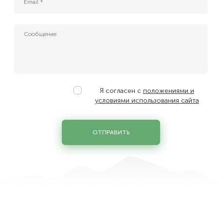
ИТ-специалист службы эксплуатации ЦОД
Керівник IT-проєктів
Менеджер з продажу ІТ-сервісів
Менеджер по развитию бизнеса
Младший сервисный инженер-электрик ЦОД
Руководитель службы ИT и АСУ ТП
Сервисный инженер-энергетик ЦОД
Системний инженер по облачным и сетевым технологиям
Я согласен с
положениями и
Системный администратор
условиями использования сайта
Системный администратор облачной инфраструктуры
Специалист по защите персональных данных
ОТПРАВИТЬ
Специалист по стандартизации, сертификации и качеству
Старший юрисконсульт
Техник дата центра / Заведующий хозяйством
Фахівець з обліку закупівель та управлінського облiку
Юрисконсульт