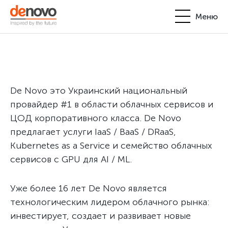
Меню
Продукты
Личный кабинет
De Novo
+380-44-200-93-39
De Novo это Украинский национальный
UA
EN
request@denovo.ua
Партнерство
провайдер #1 в области облачных сервисов и
ЦОД корпоративного класса. De Novo
Блог
предлагает услуги IaaS / BaaS / DRaaS,
Kubernetes as a Service и семейство облачных
Контакты
сервисов с GPU для AI / ML.
Уже более 16 лет De Novo является
технологическим лидером облачного рынка:
инвестирует, создает и развивает новые