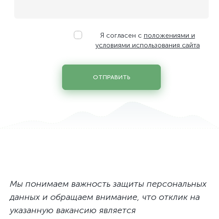
Руководитель службы ИT и АСУ ТП
Сервисный инженер-энергетик ЦОД
Системний инженер по облачным и сетевым технологиям
Я согласен с
положениями и
Системный администратор
условиями использования сайта
Системный администратор облачной инфраструктуры
Специалист по защите персональных данных
ОТПРАВИТЬ
Специалист по стандартизации, сертификации и качеству
Старший юрисконсульт
Техник дата центра / Заведующий хозяйством
Фахівець з обліку закупівель та управлінського облiку
Юрисконсульт
Мы понимаем важность защиты персональных
данных и обращаем внимание, что отклик на
указанную вакансию является