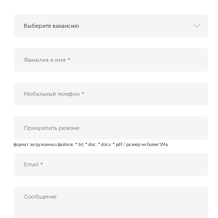
Выберите вакансию
- Резюме для будущих вакансий
AI инжернер
B2G Sales Manager (Cloud, AI & Data Center Services)
Enterprise IT Sales Manager (Cloud & Data Center Solutions)
Platform Tech Lead
QA Engineer
Інженер безпеки платформних застосунків
Інженер платформи БД (Kubernetes DBA)
Прикрепить резюме
Адміністратор IT-проєктів
формат загружаемых файлов: *.txt, *.doc, *.docx, *.pdf / размер не более 5Мв
Бізнес-аналітик (Middle)
ИТ-специалист службы эксплуатации ЦОД
Керівник IT-проєктів
Менеджер з продажу ІТ-сервісів
Менеджер по развитию бизнеса
Младший сервисный инженер-электрик ЦОД