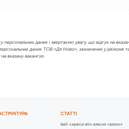
ЦОД
труктури
у персональних даних і звертаємо увагу, що відгук на вказ
их технологій
персональних даних ТОВ «Де Ново», зазначених у резюме та
 на вказану вакансію.
ва
кого облiку
якості
АСТРУКТУРА
СТАТТІ
IaaS-сервіси або власне «залізо»