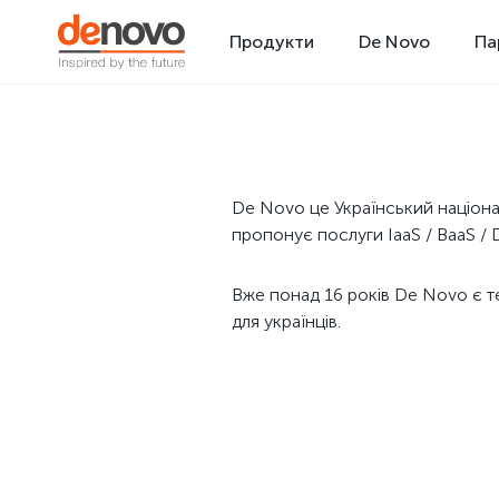
Продукти
De Novo
Па
De Novo це Український націона
пропонує послуги IaaS / BaaS / D
Вже понад 16 років De Novo є те
для українців.