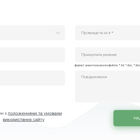
Прикріпити резюме
 Services)
формат завантажуваних файлів: *.txt, *.doc, *.doc
enter Solutions)
в
ен з
положеннями та умовами
НА
використання сайту