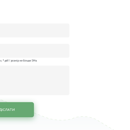
x, *.pdf / розмір не більше 5Мв
ДІСЛАТИ