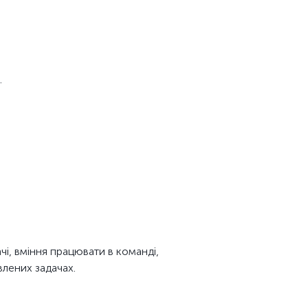
.
ачі, вміння працювати в команді,
влених задачах.