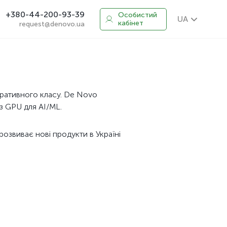
+380-44-200-93-39
Особистий
UA
кабінет
request@denovo.ua
оративного класу. De Novo
 з GPU для AI/ML.
озвиває нові продукти в Україні