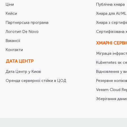
Ціни
Публічна хмара
Кейси
Хмара для AI/ML
Партнерська програма
Хмара з сертифі
Логотип De Novo
Cертифікована 
Вакансії
ХМАРНІ СЕРВ
Контакти
Міграція інфрас
ДАТА ЦЕНТР
Kubernetes як се
Дата Центр у Києві
Відновлення у в
Оренда серверної стійки в ЦОД
Резервне копіюв
Veeam Cloud Rep
Зберігання даних