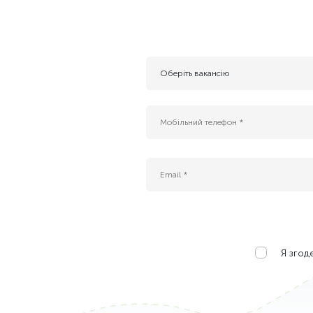
Оберіть вакансію
- Резюме для майбутніх вакансій
AI інжернер
B2G Sales Manager (Cloud, AI & Data Center
Enterprise IT Sales Manager (Cloud & Data C
Platform Tech Lead
QA Engineer
ІТ спеціаліст служби експлуатації ЦОД
Інженер безпеки платформних застосункі
Інженер платформи БД (Kubernetes DBA)
Я згод
Адміністратор IT-проєктів
Бізнес-аналітик (Middle)
Керівник IT-проєктів
Керівник служби IT та АСУ ТП