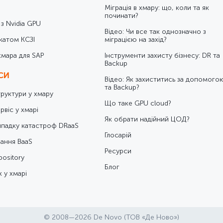
Міграція в хмару: що, коли та як
починати?
 з Nvidia GPU
Відео: Чи все так однозначно з
катом КСЗІ
міграцією на захід?
хмара для SAP
Інструменти захисту бізнесу: DR та
Backup
ІСИ
Відео: Як захиститись за допомого
та Backup?
труктури у хмару
Що таке GPU cloud?
рвіс у хмарі
Як обрати надійний ЦОД?
ипадку катастроф DRaaS
Глосарій
ання BaaS
Ресурси
ository
Блог
 у хмарі
© 2008—2026 De Novo (ТОВ «Де Ново»)