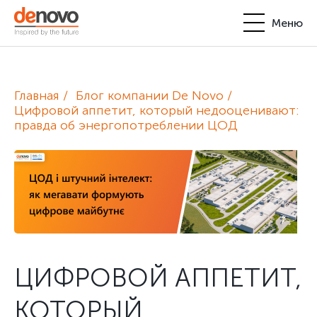
Меню
Продукты
Личный кабинет
Главная
Блог компании De Novo
De Novo
Цифровой аппетит, который недооценивают:
правда об энергопотреблении ЦОД
+380-44-200-93-39
UA
EN
request@denovo.ua
Партнерство
Блог
Контакты
ЦИФРОВОЙ АППЕТИТ,
КОТОРЫЙ