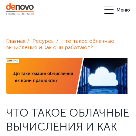
Меню
Продукты
Личный кабинет
Главная
Ресурсы
Что такое облачные
De Novo
вычисления и как они работают?
+380-44-200-93-39
UA
EN
request@denovo.ua
Партнерство
Блог
Контакты
ЧТО ТАКОЕ ОБЛАЧНЫЕ
ВЫЧИСЛЕНИЯ И КАК