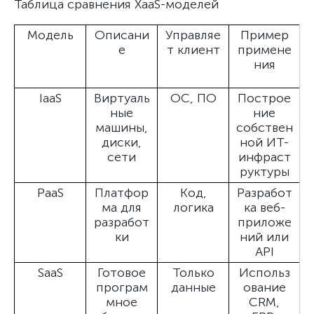
Таблица сравнения XaaS-моделей
Модель
Описани
Управляе
Пример
е
т клиент
примене
ния
IaaS
Виртуаль
ОС, ПО
Построе
ные
ние
машины,
собствен
диски,
ной ИТ-
сети
инфраст
руктуры
PaaS
Платфор
Код,
Разработ
ма для
логика
ка веб-
разработ
приложе
ки
ний или
API
SaaS
Готовое
Только
Использ
програм
данные
ование
мное
CRM,