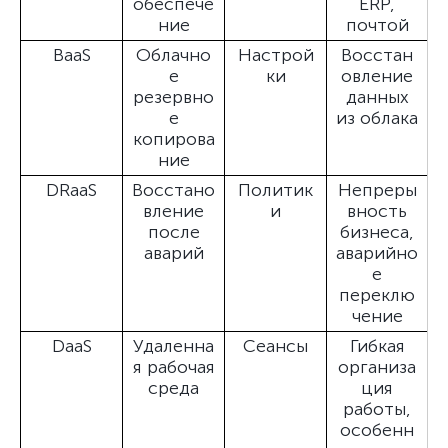
обеспече
ERP,
ние
почтой
BaaS
Облачно
Настрой
Восстан
е
ки
овление
резервно
данных
е
из облака
копирова
ние
DRaaS
Восстано
Политик
Непреры
вление
и
вность
после
бизнеса,
аварий
аварийно
е
переклю
чение
DaaS
Удаленна
Сеансы
Гибкая
я рабочая
организа
среда
ция
работы,
особенн