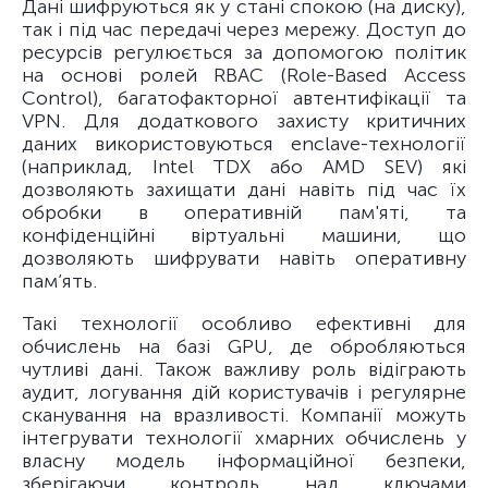
Дані шифруються як у стані спокою (на диску),
так і під час передачі через мережу. Доступ до
ресурсів регулюється за допомогою політик
на основі ролей RBAC (Role-Based Access
Control), багатофакторної автентифікації та
VPN. Для додаткового захисту критичних
даних використовуються enclave-технології
(наприклад, Intel TDX або AMD SEV) які
дозволяють захищати дані навіть під час їх
обробки в оперативній пам'яті, та
конфіденційні віртуальні машини, що
дозволяють шифрувати навіть оперативну
пам’ять.
Такі технології особливо ефективні для
обчислень на базі GPU, де обробляються
чутливі дані. Також важливу роль відіграють
аудит, логування дій користувачів і регулярне
сканування на вразливості. Компанії можуть
інтегрувати технології хмарних обчислень у
власну модель інформаційної безпеки,
зберігаючи контроль над ключами