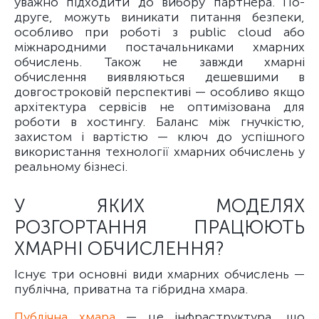
уважно підходити до вибору партнера. По-
друге, можуть виникати питання безпеки,
особливо при роботі з public cloud або
міжнародними постачальниками хмарних
обчислень. Також не завжди хмарні
обчислення виявляються дешевшими в
довгостроковій перспективі — особливо якщо
архітектура сервісів не оптимізована для
роботи в хостингу. Баланс між гнучкістю,
захистом і вартістю — ключ до успішного
використання технології хмарних обчислень у
реальному бізнесі.
У ЯКИХ МОДЕЛЯХ
РОЗГОРТАННЯ ПРАЦЮЮТЬ
ХМАРНІ ОБЧИСЛЕННЯ?
Існує три основні види хмарних обчислень —
публічна, приватна та гібридна хмара.
Публічна хмара
— це інфраструктура, що