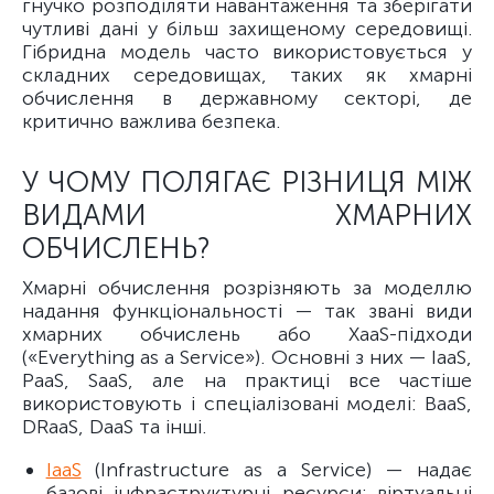
гнучко розподіляти навантаження та зберігати
чутливі дані у більш захищеному середовищі.
Гібридна модель часто використовується у
складних середовищах, таких як хмарні
обчислення в державному секторі, де
критично важлива безпека.
У ЧОМУ ПОЛЯГАЄ РІЗНИЦЯ МІЖ
ВИДАМИ ХМАРНИХ
ОБЧИСЛЕНЬ?
Хмарні обчислення розрізняють за моделлю
надання функціональності — так звані види
хмарних обчислень або XaaS-підходи
(«Everything as a Service»). Основні з них — IaaS,
PaaS, SaaS, але на практиці все частіше
використовують і спеціалізовані моделі: BaaS,
DRaaS, DaaS та інші.
IaaS
(Infrastructure as a Service) — надає
базові інфраструктурні ресурси: віртуальні