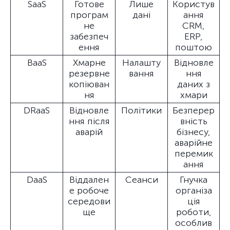
SaaS
Готове
Лише
Користув
програм
дані
ання
не
CRM,
забезпеч
ERP,
ення
поштою
BaaS
Хмарне
Налашту
Відновле
резервне
вання
ння
копіюван
даних з
ня
хмари
DRaaS
Відновле
Політики
Безперер
ння після
вність
аварій
бізнесу,
аварійне
перемик
ання
DaaS
Віддален
Сеанси
Гнучка
е робоче
організа
середови
ція
ще
роботи,
особлив