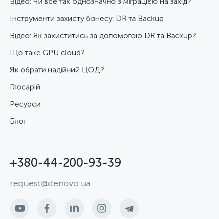
Відео: Чи все так однозначно з міграцією на захід?
Інструменти захисту бізнесу: DR та Backup
Відео: Як захиститись за допомогою DR та Backup?
Що таке GPU cloud?
Як обрати надійний ЦОД?
Глосарій
Ресурси
Блог
+380-44-200-93-39
request@denovo.ua