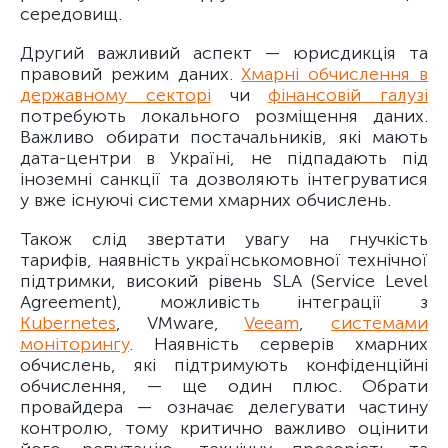
середовищ.
Другий важливий аспект — юрисдикція та
правовий режим даних.
Хмарні обчислення в
державному секторі
чи
фінансовій галузі
потребують локального розміщення даних.
Важливо обирати постачальників, які мають
дата-центри в Україні, не підпадають під
іноземні санкції та дозволяють інтегруватися
у вже існуючі системи хмарних обчислень.
Також слід звертати увагу на гнучкість
тарифів, наявність українськомовної технічної
підтримки, високий рівень SLA (Service Level
Agreement), можливість інтеграції з
Kubernetes
, VMware,
Veeam
,
системами
моніторингу
. Наявність серверів хмарних
обчислень, які підтримують конфіденційні
обчислення, — ще один плюс. Обрати
провайдера — означає делегувати частину
контролю, тому критично важливо оцінити