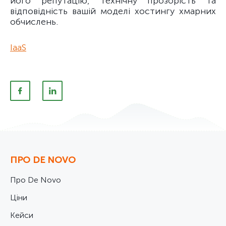
його репутацію, технічну прозорість та
відповідність вашій моделі хостингу хмарних
обчислень.
IaaS
ПРО DE NOVO
Про De Novo
Ціни
Кейси