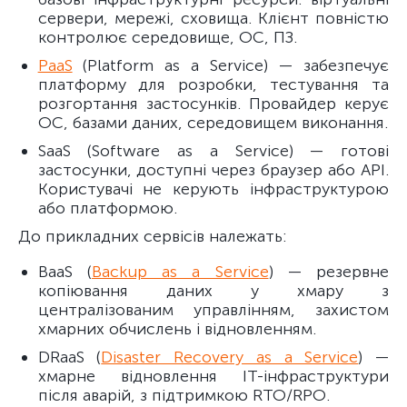
сервери, мережі, сховища. Клієнт повністю
контролює середовище, ОС, ПЗ.
PaaS
(Platform as a Service) — забезпечує
платформу для розробки, тестування та
розгортання застосунків. Провайдер керує
ОС, базами даних, середовищем виконання.
SaaS (Software as a Service) — готові
застосунки, доступні через браузер або API.
Користувачі не керують інфраструктурою
або платформою.
До прикладних сервісів належать:
BaaS (
Backup as a Service
) — резервне
копіювання даних у хмару з
централізованим управлінням, захистом
хмарних обчислень і відновленням.
DRaaS (
Disaster Recovery as a Service
) —
хмарне відновлення ІТ-інфраструктури
після аварій, з підтримкою RTO/RPO.