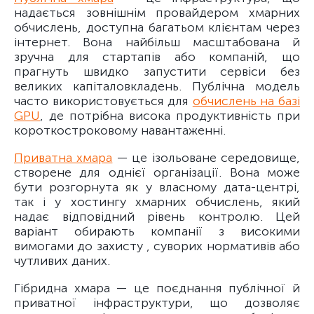
надається зовнішнім провайдером хмарних
обчислень, доступна багатьом клієнтам через
інтернет. Вона найбільш масштабована й
зручна для стартапів або компаній, що
прагнуть швидко запустити сервіси без
великих капіталовкладень. Публічна модель
часто використовується для
обчислень на базі
GPU
, де потрібна висока продуктивність при
короткостроковому навантаженні.
Приватна хмара
— це ізольоване середовище,
створене для однієї організації. Вона може
бути розгорнута як у власному дата-центрі,
так і у хостингу хмарних обчислень, який
надає відповідний рівень контролю. Цей
варіант обирають компанії з високими
вимогами до захисту , суворих нормативів або
чутливих даних.
Гібридна хмара — це поєднання публічної й
приватної інфраструктури, що дозволяє