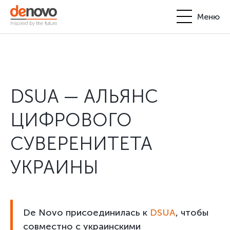
Меню
Продукты
Личный кабинет
De Novo
DSUA — АЛЬЯНС
+380-44-200-93-39
UA
EN
request@denovo.ua
Партнерство
ЦИФРОВОГО
Блог
СУВЕРЕНИТЕТА
Контакты
УКРАИНЫ
De Novo присоединилась к
DSUA
, чтобы
совместно с украинскими