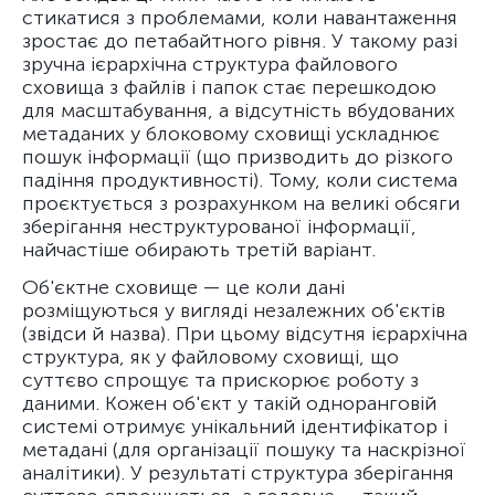
стикатися з проблемами, коли навантаження
зростає до петабайтного рівня. У такому разі
зручна ієрархічна структура файлового
сховища з файлів і папок стає перешкодою
для масштабування, а відсутність вбудованих
метаданих у блоковому сховищі ускладнює
пошук інформації (що призводить до різкого
падіння продуктивності). Тому, коли система
проєктується з розрахунком на великі обсяги
зберігання неструктурованої інформації,
найчастіше обирають третій варіант.
Об'єктне сховище — це коли дані
розміщуються у вигляді незалежних об'єктів
(звідси й назва). При цьому відсутня ієрархічна
структура, як у файловому сховищі, що
суттєво спрощує та прискорює роботу з
даними. Кожен об'єкт у такій одноранговій
системі отримує унікальний ідентифікатор і
метадані (для організації пошуку та наскрізної
аналітики). У результаті структура зберігання