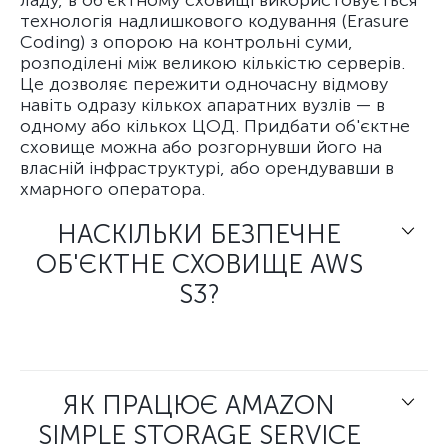
ладу, в об'єктному сховищі використовується
технологія надлишкового кодування (Erasure
Coding) з опорою на контрольні суми,
розподілені між великою кількістю серверів.
Це дозволяє пережити одночасну відмову
навіть одразу кількох апаратних вузлів — в
одному або кількох ЦОД. Придбати об'єктне
сховище можна або розгорнувши його на
власній інфраструктурі, або орендувавши в
хмарного оператора.
НАСКІЛЬКИ БЕЗПЕЧНЕ
ОБ'ЄКТНЕ СХОВИЩЕ AWS
S3?
ЯК ПРАЦЮЄ AMAZON
SIMPLE STORAGE SERVICE