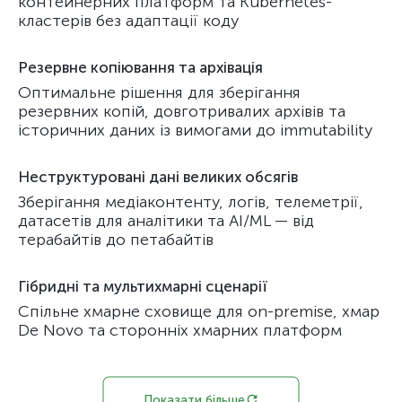
контейнерних платформ та Kubernetes-
кластерів без адаптації коду
Резервне копіювання та архівація
Оптимальне рішення для зберігання
резервних копій, довготривалих архівів та
історичних даних із вимогами до immutability
Неструктуровані дані великих обсягів
Зберігання медіаконтенту, логів, телеметрії,
датасетів для аналітики та AI/ML — від
терабайтів до петабайтів
Гібридні та мультихмарні сценарії
Спільне хмарне сховище для on-premise, хмар
De Novo та сторонніх хмарних платформ
Показати більше