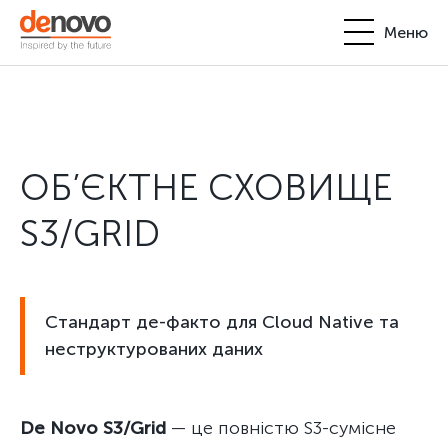
Меню
Продукти
Особистий кабінет
De Novo
ОБ’ЄКТНЕ СХОВИЩЕ
+380-44-200-93-39
UA
EN
request@denovo.ua
Партнерство
S3/GRID
Блог
Контакти
Стандарт де-факто для Cloud Native та
неструктурованих даних
De Novo S3/Grid
— це повністю S3-сумісне