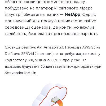
об’єктне сховище промислового класу,
побудоване на платформі світового лідера
індустрії зберігання даних —
NetApp
. Сервіс
призначений для продуктивних cloud-native
середовищ і сценаріїв, де критично важливі
надійність, безпека та прогнозована вартість.
Сховище реалізує API Amazon S3. Перехід з AWS S3 на
De Novo S3/Grid (і навпаки) не потребує жодних змін у
коді застосунків, SDK або CI/CD-процесах. Це
дозволяє будувати гібридні та мультихмарні архітектури
без vendor lock-in.