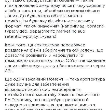
суттєво спрощується, а головне — такий
підхід дозволяє хмарному об'єктному сховищу
лінійно зростати, обробляючи великі обсяги
даних. До будь-якого об'єкта можна
прив'язати будь-яку кількість метаданих у
форматі «ключ-значення» (наприклад, content-
type: video, department: marketing або
retention-policy: 5-years).
Крім того, ця архітектура передбачає
розділення рівнів зберігання та обчислень, що
дозволяє розвивати й нарощувати їх
незалежно один від одного. Об'єктне сховище
даних забезпечує доступ безпосередньо через
API.
Ще один важливий момент — така архітектура
дуже зручна для забезпечення
відмовостійкості систем зберігання
петабайтного масштабу. Замість класичного
RAID-масиву, що потребує тривалого й
складного відновлення при виході диска з