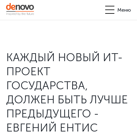
Меню
Продукты
Личный кабинет
De Novo
КАЖДЫЙ НОВЫЙ ИТ-
+380-44-200-93-39
UA
EN
request@denovo.ua
Партнерство
ПРОЕКТ
Блог
ГОСУДАРСТВА,
Контакты
ДОЛЖЕН БЫТЬ ЛУЧШЕ
ПРЕДЫДУЩЕГО -
ЕВГЕНИЙ ЕНТИС