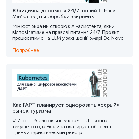
Юридична допомога 24/7: новий ШІ-агент
Мін’юсту для обробки звернень
Мін’юст України створює AI-асистента, який
відповідатиме на правові питання 24/7. Проєкт
працюватиме на LLM у захищеній хмарі De Novo
Подробнее
Как ГАРТ планирует оцифровать «серый»
рынок туризма
«17 тыс. объектов вне учета» — До конца
текущего года Украина планирует обновить
Единый туристический реестр