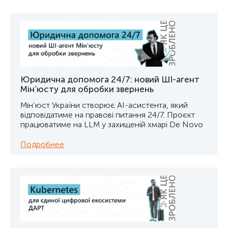
Юридична допомога 24/7: новий ШІ-агент
Мін’юсту для обробки звернень
Мін’юст України створює AI-асистента, який
відповідатиме на правові питання 24/7. Проєкт
працюватиме на LLM у захищеній хмарі De Novo
Подробнее