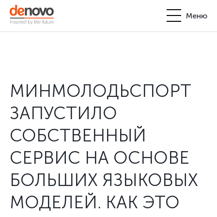
Меню
Продукты
Личный кабинет
De Novo
МИНМОЛОДЬСПОРТ
+380-44-200-93-39
UA
EN
request@denovo.ua
Партнерство
ЗАПУСТИЛО
Блог
СОБСТВЕННЫЙ
Контакты
СЕРВИС НА ОСНОВЕ
БОЛЬШИХ ЯЗЫКОВЫХ
МОДЕЛЕЙ. КАК ЭТО