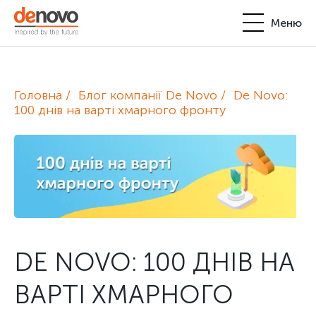
Меню
Продукти
Особистий кабінет
Головна
Блог компанії De Novo
De Novo:
De Novo
100 днів на варті хмарного фронту
+380-44-200-93-39
UA
EN
request@denovo.ua
Партнерство
Блог
Контакти
DE NOVO: 100 ДНІВ НА
ВАРТІ ХМАРНОГО