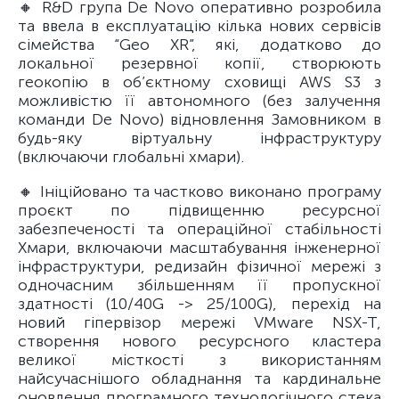
🔸 R&D група De Novo оперативно розробила
та ввела в експлуатацію кілька нових сервісів
сімейства “Geo XR”, які, додатково до
локальної резервної копії, створюють
геокопію в об’єктному сховищі AWS S3 з
можливістю її автономного (без залучення
команди De Novo) відновлення Замовником в
будь-яку віртуальну інфраструктуру
(включаючи глобальні хмари).
🔸 Ініційовано та частково виконано програму
проєкт по підвищенню ресурсної
забезпеченості та операційної стабільності
Хмари, включаючи масштабування інженерної
інфраструктури, редизайн фізичної мережі з
одночасним збільшенням її пропускної
здатності (10/40G -> 25/100G), перехід на
новий гіпервізор мережі VMware NSX-T,
створення нового ресурсного кластера
великої місткості з використанням
найсучаснішого обладнання та кардинальне
оновлення програмного технологічного стека