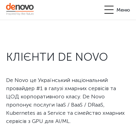
Меню
Продукти
Особистий кабінет
De Novo
КЛІЄНТИ DE NOVO
+380-44-200-93-39
UA
EN
request@denovo.ua
Партнерство
Блог
De Novo це Український національний
провайдер #1 в галузі хмарних сервісів та
Контакти
ЦОД корпоративного класу. De Novo
пропонує послуги IaaS / BaaS / DRaaS,
Kubernetes as a Service та сімейство хмарних
сервісів з GPU для AI/ML.