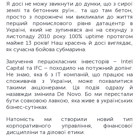
Я досі не можу звикнути до думки, що з сирої
землі та бетонних руїн… та що там бетон,
просто з порожнечі ми викликали до життя
перший промислового рівня датацентр в
Україні, який не зупинявся ані на секунду з
листопаду 2010 року. 100% uptime протягом
майже 13 років! Наш красень й досі виглядає,
як сучасна бойова субмарина.
Залучення першокласних інвесторів – Intel
Capital та IFC – походило на потужний допінг.
Не знаю, яка б з ІТ компаній, що працює на
споживачів з України, може похвалитися
такими акціонерами. Ця подія одразу й
назавжди змінила De Novo. Бо ми перестали
бути совковою лавкою, яка живе в українських
бізнес-сутінках.
Натомість ми створили новий тип
корпоративного управління, фінансової
дисципліни та ділової етики.