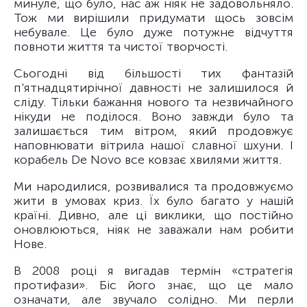
минуле, що було, нас аж ніяк не задовольняло.
Тож ми вирішили придумати щось зовсім
небувале. Це було дуже потужне відчуття
повноти життя та чистої творчості.
Сьогодні від більшості тих фантазій
п'ятнадцятирічної давності не залишилося й
сліду. Тільки бажання нового та незвичайного
нікуди не поділося. Воно завжди було та
залишається тим вітром, який продовжує
наповнювати вітрила нашої славної шхуни. І
корабель De Novo все ковзає хвилями життя.
Ми народилися, розвивалися та продовжуємо
жити в умовах криз. Їх було багато у нашій
країні. Дивно, але ці виклики, що постійно
оновлюються, ніяк не заважали нам робити
Нове.
В 2008 році я вигадав термін «стратегія
протифази». Біс його знає, що це мало
означати, але звучало солідно. Ми перли