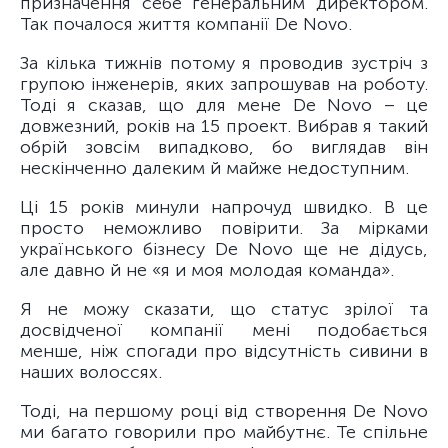
призначення себе генеральним директором.
Так почалося життя компанії De Novo.
За кілька тижнів потому я проводив зустріч з
групою інженерів, яких запрошував на роботу.
Тоді я сказав, що для мене De Novo – це
довжезний, років на 15 проект. Вибрав я такий
обрій зовсім випадково, бо виглядав він
нескінченно далеким й майже недоступним.
Ці 15 років минули напрочуд швидко. В це
просто неможливо повірити. За мірками
українського бізнесу De Novo ще не дідусь,
але давно й не «я и моя молодая команда».
Я не можу сказати, що статус зрілої та
досвідченої компанії мені подобається
менше, ніж спогади про відсутність сивини в
наших волоссях.
Тоді, на першому році від створення De Novo
ми багато говорили про майбутнє. Те спільне