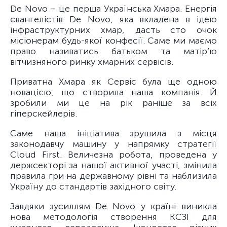
De Novo – це перша Українська Хмара. Енергія
євангелістів De Novo, яка вкладена в ідею
інфраструктурних хмар, дасть сто очок
місіонерам будь-якої конфесії. Саме ми маємо
право називатись батьком та матір’ю
вітчизняного ринку хмарних сервісів.
Приватна Хмара як Сервіс була ще одною
новацією, що створила наша компанія. Й
зробили ми це на рік раніше за всіх
гіперскейлерів.
Саме наша ініціатива зрушила з місця
законодавчу машину у напрямку стратегії
Cloud First. Величезна робота, проведена у
держсекторі за нашої активної участі, змінила
правила гри на державному рівні та наблизила
Україну до стандартів західного світу.
Завдяки зусиллям De Novo у країні виникла
нова методологія створення КСЗІ для