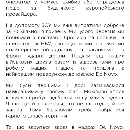
оператор у чомусь схибив або спрацював
гірше за будь-якого європейського
провайдера.
На допомогу ЗСУ ми вже витратили добряче
за 20 мільйонів гривень. Минулого березня ми
починали з поставок броників та грошей на
спецрахунок НБУ, сьогодні ж ми постачаємо
снайперське обладнання та заганяємо на
фронт ударні дрони. Подяки від наших
військових друзів разом із відеозвітами про
роботу наших пташок та прицілів є
найкращим подарунком до ювілею De Novo.
Ми були першими і досі залишаємося
найкращими у своєму класі. Можливо хтось
колись спробує відібрати нашу майку лідера.
Якщо це й станеться, то не сьогодні, й не
завтра. Тому бажаючим треба набратися
гарного запасу терпіння.
Те, що вариться зараз в надрах De Novo,