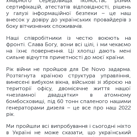
хмарного середовища. Іконостас різних
сертифікацій, атестатів відповідності, рішень
у галузі інформаційної безпеки – це наш
внесок у довіру до українських провайдерів з
боку вітчизняних споживачів.
Наші співробітники із честю воюють на
фронті. Слава Богу, вони всі цілі, і ми чекаємо
на їхнє повернення. Ці хлопці дають мені
сильне відчуття причетності до моєї країни.
Рік війни не пройшов для De Novo задарма.
Розтягнута країною структура управління,
винесені вибухом вікна, військові зі зброєю на
території офісу, двомісячне життя нашої
«незламної двадцятки» в атомному
бомбосховищі, під 60 тонн спаленого нашими
генераторами дизеля – це все про наш 2022
рік.
Ми пройшли всі випробування і сьогодні ніхто
в Україні не може сказати, що український