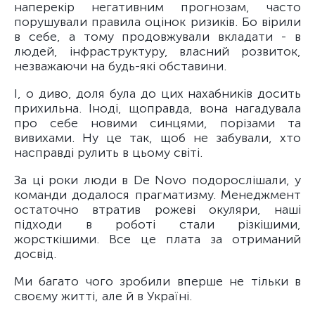
наперекір негативним прогнозам, часто
порушували правила оцінок ризиків. Бо вірили
в себе, а тому продовжували вкладати - в
людей, інфраструктуру, власний розвиток,
незважаючи на будь-які обставини.
І, о диво, доля була до цих нахабників досить
прихильна. Іноді, щоправда, вона нагадувала
про себе новими синцями, порізами та
вивихами. Ну це так, щоб не забували, хто
насправді рулить в цьому світі.
За ці роки люди в De Novo подорослішали, у
команди додалося прагматизму. Менеджмент
остаточно втратив рожеві окуляри, наші
підходи в роботі стали різкішими,
жорсткішими. Все це плата за отриманий
досвід.
Ми багато чого зробили вперше не тільки в
своєму житті, але й в Україні.