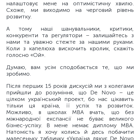
налаштовує мене на оптимістичну хвилю.
Схоже, ми виходимо на черговий рівень
розвитку.
А тому наші шанувальники, критики,
конкуренти та регулятори – залишайтесь з
нами та уважно стежте за нашими руками.
Коли з капелюха вискочить кролик, скажіть
голосно «Ой».
Думаю, вам усім сподобається те, що ми
зробимо.
Після перших 15 років дискусій ми з колегами
прийшли до розуміння, що De Novo – це
цілком український проект, бо нас цікавить
тільки ця країна, її успіх та розвиток.
Можливо, в школах МВА вчать, що без
міжнародної експансії не буває великого
бізнес-успіху. В мене немає диплому МВА.
Натомість я хочу колись й десь побачити
малесеньку табличку «Україна дякує De Novo