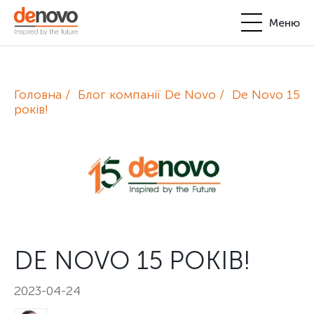
Меню
Продукти
Особистий кабінет
Головна
Блог компанії De Novo
De Novo 15
De Novo
років!
+380-44-200-93-39
UA
EN
request@denovo.ua
Партнерство
Блог
Контакти
DE NOVO 15 РОКІВ!
2023-04-24