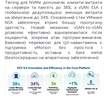
Tiering для NVMe допомагає знизити витрати
на сервери та пам’ять до 38%, а vSAN ESA з
глобальною дедуплікацією зменшує витрати
на зберігання до 34%. Оновлений стек VMware
NSX забезпечує втричі більшу пропускну
здатність. Новий механізм vSAN-to-vSAN
дозволяє ефективно відновлюватися після
інцидентів, зокрема атак програм-вимагачів.
Важливою перевагою для ШІ-навантажень є
підтримка vMotion без простоїв і
продуктивність, зіставна з bare metal
(безпосередньо на апаратному забезпеченні).