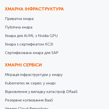
ХМАРНА ІНФРАСТРУКТУРА
Приватна хмара
Публічна хмара
Хмара для AI/ML з Nvidia GPU
Хмара з сертифікатом КСЗІ
Cертифікована хмара для SAP
ХМАРНІ СЕРВІСИ
Міграція інфраструктури у хмару
Kubernetes як сервіс у хмарі
Відновлення у випадку катастроф DRaaS
Резервне копіювання BaaS
Veeam Cloud Repository