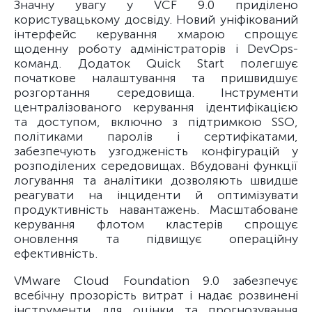
Значну увагу у VCF 9.0 приділено
користувацькому досвіду. Новий уніфікований
інтерфейс керування хмарою спрощує
щоденну роботу адміністраторів і DevOps-
команд. Додаток Quick Start полегшує
початкове налаштування та пришвидшує
розгортання середовища. Інструменти
централізованого керування ідентифікацією
та доступом, включно з підтримкою SSO,
політиками паролів і сертифікатами,
забезпечують узгодженість конфігурацій у
розподілених середовищах. Вбудовані функції
логування та аналітики дозволяють швидше
реагувати на інциденти й оптимізувати
продуктивність навантажень. Масштабоване
керування флотом кластерів спрощує
оновлення та підвищує операційну
ефективність.
VMware Cloud Foundation 9.0 забезпечує
всебічну прозорість витрат і надає розвинені
інструменти для оцінки та прогнозування