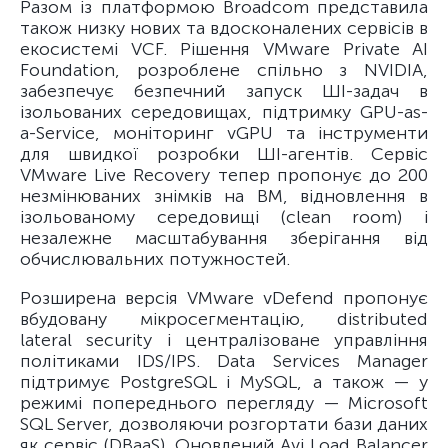
Разом із платформою Broadcom представила
також низку нових та вдосконалених сервісів в
екосистемі VCF. Рішення VMware Private AI
Foundation, розроблене спільно з NVIDIA,
забезпечує безпечний запуск ШІ-задач в
ізольованих середовищах, підтримку GPU-as-
a-Service, моніторинг vGPU та інструменти
для швидкої розробки ШІ-агентів. Сервіс
VMware Live Recovery тепер пропонує до 200
незмінюваних знімків на ВМ, відновлення в
ізольованому середовищі (clean room) і
незалежне масштабування зберігання від
обчислювальних потужностей.
Розширена версія VMware vDefend пропонує
вбудовану мікросегментацію, distributed
lateral security і централізоване управління
політиками IDS/IPS. Data Services Manager
підтримує PostgreSQL і MySQL, а також — у
режимі попереднього перегляду — Microsoft
SQL Server, дозволяючи розгортати бази даних
як сервіс (DBaaS). Оновлений Avi Load Balancer