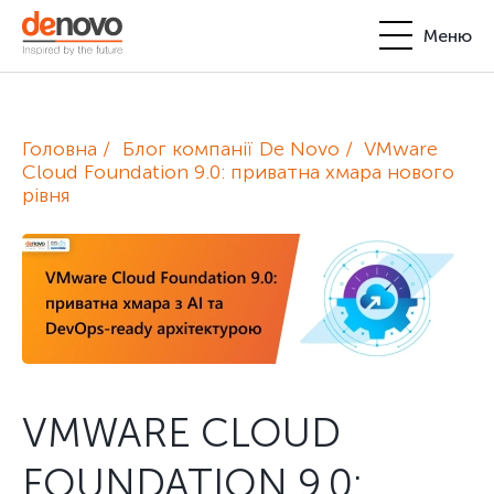
Меню
Продукти
Особистий кабінет
Головна
Блог компанії De Novo
VMware
De Novo
Cloud Foundation 9.0: приватна хмара нового
рівня
+380-44-200-93-39
UA
EN
request@denovo.ua
Партнерство
Блог
Контакти
VMWARE CLOUD
FOUNDATION 9.0: