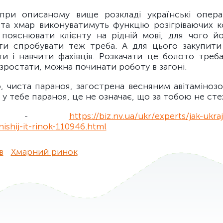
при описаному вище розкладі українські опера
 та хмар виконуватимуть функцію розігріваючих к
пояснювати клієнту на рідній мові, для чого й
ати спробувати теж треба. А для цього закупити
и і навчити фахівців. Розкачати це болото треба
зростати, можна починати роботу в загоні.
, чиста параноя, загострена весняним авітамінозо
 у тебе параноя, це не означає, що за тобою не стеж
ело -
https://biz.nv.ua/ukr/experts/jak-ukra
nishij-it-rinok-110946.html
в
Хмарний ринок