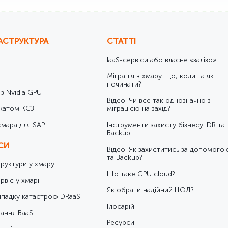
АСТРУКТУРА
СТАТТІ
IaaS-сервіси або власне «залізо»
Міграція в хмару: що, коли та як
починати?
 з Nvidia GPU
Відео: Чи все так однозначно з
катом КСЗІ
міграцією на захід?
хмара для SAP
Інструменти захисту бізнесу: DR та
Backup
ІСИ
Відео: Як захиститись за допомого
та Backup?
труктури у хмару
Що таке GPU cloud?
рвіс у хмарі
Як обрати надійний ЦОД?
ипадку катастроф DRaaS
Глосарій
ання BaaS
Ресурси