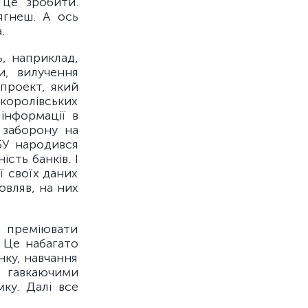
 це зробити.
ягнеш. А ось
.
, наприклад,
и, вилучення
опроект, який
королівських
інформації в
 заборону на
БУ народився
сть банків. І
ї своїх даних
овляв, на них
 преміювати
 Це набагато
нку, навчання
 гавкаючими
ку. Далі все