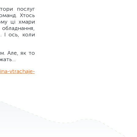
тори послуг
оманд. Хтось
ому ці хмари
 обладнання,
. І ось, коли
м. Але, як то
ать...
jina-vtrachaje-