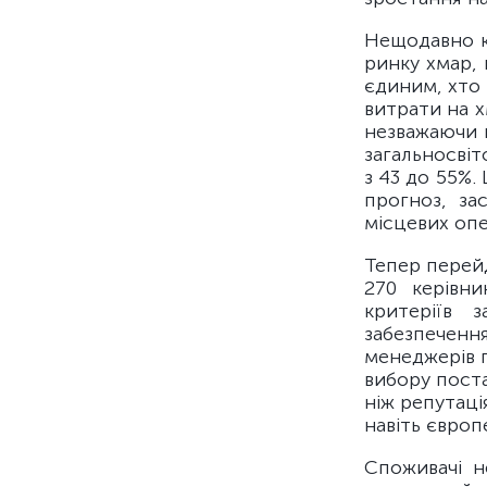
Нещодавно к
ринку хмар,
єдиним, хто 
витрати на х
незважаючи 
загальносвіт
з 43 до 55%.
прогноз, за
місцевих опе
Тепер перей
270 керівни
критеріїв 
забезпеченн
менеджерів п
вибору пост
ніж репутаці
навіть європ
Споживачі н