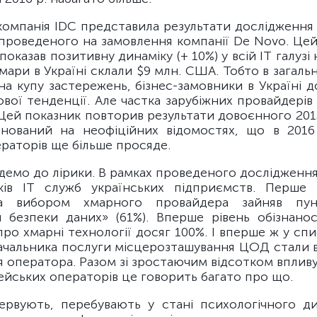
омпанія IDC представила результати дослідження 
 проведеного на замовлення компанії De Novo. Цей
показав позитивну динаміку (+ 10%) у всій ІТ галузі 
мари в Україні склали $9 млн. США. Тобто в загальн
на купу застережень, бізнес-замовники в Україні 
ової тенденції. Але частка зарубіжних провайдерів 
 Цей показник повторив результати довоєнного 2013 
снований на неофіційних відомостях, що в 2016
раторів ще більше просяде.
демо до лірики. В рамках проведеного дослідження
ків ІТ служб українських підприємств. Перше
за вибором хмарного провайдера зайняв пу
я безпеки даних» (61%). Вперше рівень обізнанос
ро хмарні технології досяг 100%. І вперше ж у спи
ачальника послуги місцерозташування ЦОД стали 
я оператора. Разом зі зростаючим відсотком впливу
ейських операторів це говорить багато про що.
ервують, перебувають у стані психологічного д