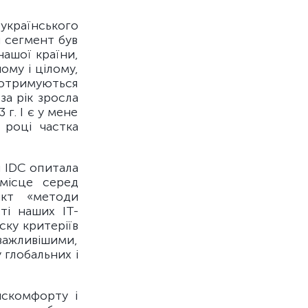
українського
 сегмент був
нашої країни,
ому і цілому,
дотримуються
за рік зросла
г. І є у мене
 році частка
 IDC опитала
 місце серед
нкт «методи
ті наших ІТ-
ску критеріїв
важливішими,
 глобальних і
искомфорту і