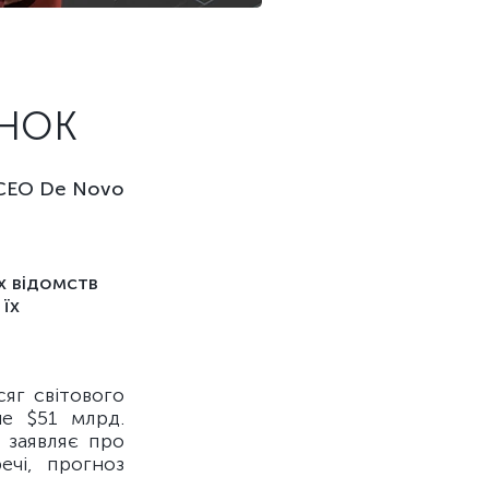
ИНОК
 CEO De Novo
х відомств
їх
сяг світового
ше $51 млрд.
 заявляє про
ечі, прогноз