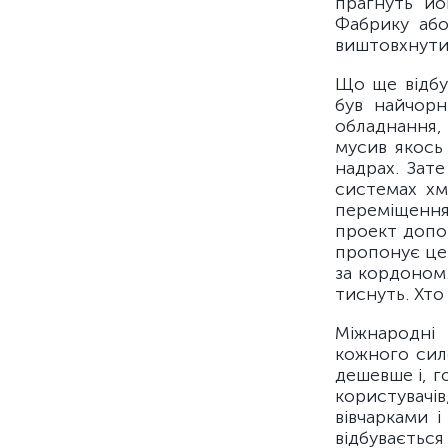
прагнуть йо
Фабрику або
виштовхнути с
Що ще відбу
був найчорн
обладнання, 
мусив якось
надрах. Зат
системах хм
переміщення
проект допов
пропонує цей
за кордоном.
тиснуть. Хто
Міжнародні
кожного сил
дешевше і, г
користувач
вівчарками 
відбувається