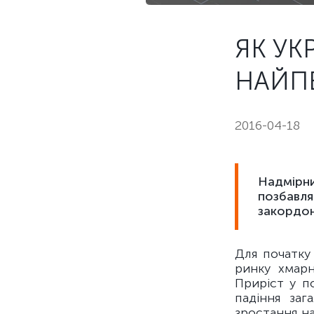
ЯК УК
НАЙП
2016-04-18
Надмірни
позбавляє
закордон
Для початку 
ринку хмарн
Приріст у п
падіння заг
зростання на