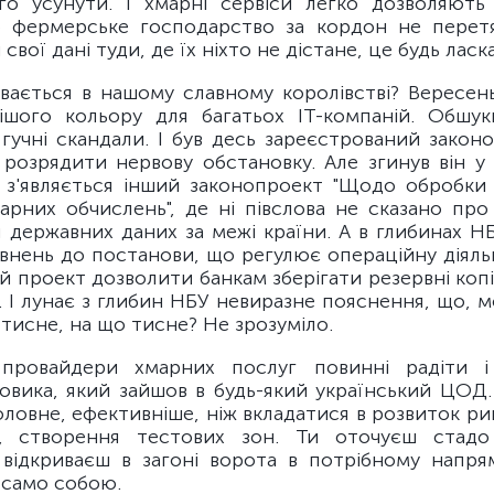
го усунути. І хмарні сервіси легко дозволяють
 фермерське господарство за кордон не перет
вої дані туди, де їх ніхто не дістане, це будь ласка
вається в нашому славному королівстві? Вересень
ішого кольору для багатьох ІТ-компаній. Обшук
гучні скандали. І був десь зареєстрований закон
 розрядити нервову обстановку. Але згинув він у 
е з'являється інший законопроект "Щодо обробки 
арних обчислень", де ні півслова не сказано про
 державних даних за межі країни. А в глибинах Н
нень до постанови, що регулює операційну діяльні
 проект дозволити банкам зберігати резервні копі
 І лунає з глибин НБУ невиразне пояснення, що, м
 тисне, на що тисне? Не зрозуміло.
 провайдери хмарних послуг повинні радіти і
овика, який зайшов в будь-який український ЦОД.
оловне, ефективніше, ніж вкладатися в розвиток ри
ів, створення тестових зон. Ти оточуєш стадо
і відкриваєш в загоні ворота в потрібному напрям
 само собою.