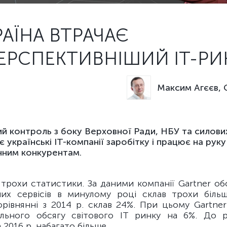
РАЇНА ВТРАЧАЄ
ЕРСПЕКТИВНІШИЙ IT-Р
Максим Агєєв,
й контроль з боку Верховної Ради, НБУ та силови
 українські IT-компанії заробітку і працює на руку 
ним конкурентам.
трохи статистики. За даними компанії Gartner об
их сервісів в минулому році склав трохи біль
орівнянні з 2014 р. склав 24%. При цьому Gartner
ального обсягу світового ІТ ринку на 6%. До р
 2016 р. набагато більше.