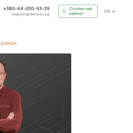
+380-44-200-93-39
Особистий
UA
кабінет
request@denovo.ua
-ринок