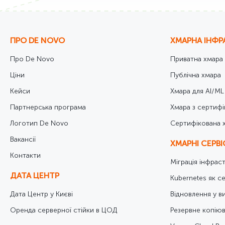
ПРО DE NOVO
ХМАРНА ІНФР
Про De Novo
Приватна хмара
Ціни
Публічна хмара
Кейси
Хмара для AI/ML
Партнерська програма
Хмара з сертифі
Логотип De Novo
Cертифікована 
Вакансії
ХМАРНІ СЕРВ
Контакти
Міграція інфрас
ДАТА ЦЕНТР
Kubernetes як се
Дата Центр у Києві
Відновлення у в
Оренда серверної стійки в ЦОД
Резервне копіюв