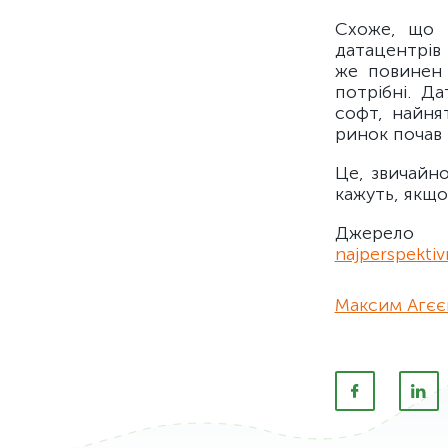
Схоже, що 
датацентрів
же повинен 
потрібні. Д
софт, найнят
ринок почав 
Це, звичайно
кажуть, якщо
Джер
najperspektiv
Максим Агєє