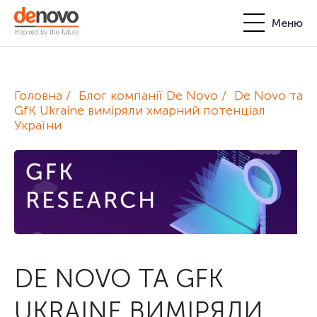
Меню
Продукти
Особистий кабінет
Головна
Блог компанії De Novo
De Novo та
De Novo
GfK Ukraine виміряли хмарний потенціал
України
+380-44-200-93-39
UA
EN
request@denovo.ua
Партнерство
Блог
Контакти
DE NOVO ТА GFK
UKRAINE ВИМІРЯЛИ