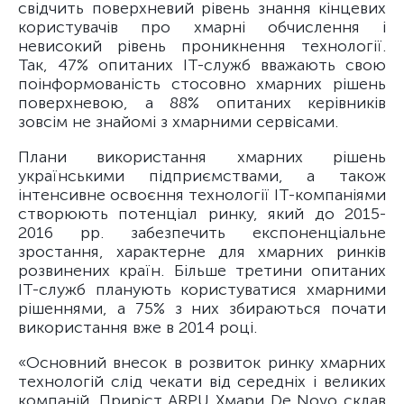
свідчить поверхневий рівень знання кінцевих
користувачів про хмарні обчислення і
невисокий рівень проникнення технології.
Так, 47% опитаних ІТ-служб вважають свою
поінформованість стосовно хмарних рішень
поверхневою, а 88% опитаних керівників
зовсім не знайомі з хмарними сервісами.
Плани використання хмарних рішень
українськими підприємствами, а також
інтенсивне освоєння технології ІТ-компаніями
створюють потенціал ринку, який до 2015-
2016 рр. забезпечить експоненціальне
зростання, характерне для хмарних ринків
розвинених країн. Більше третини опитаних
ІТ-служб планують користуватися хмарними
рішеннями, а 75% з них збираються почати
використання вже в 2014 році.
«Основний внесок в розвиток ринку хмарних
технологій слід чекати від середніх і великих
компаній. Приріст ARPU Хмари De Novo склав