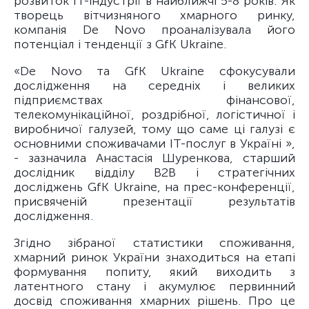
розвиток ІТ-індустрії в найближчі 5-8 років. Як
творець вітчизняного хмарного ринку,
компанія De Novo проаналізувала його
потенціал і тенденції з GfK Ukraine.
«De Novo та GfK Ukraine сфокусували
дослідження на середніх і великих
підприємствах фінансової,
телекомунікаційної, роздрібної, логістичної і
виробничої галузей, тому що саме ці галузі є
основними споживачами ІТ-послуг в Україні »,
- зазначила Анастасія Шуренкова, старший
дослідник відділу В2В і стратегічних
досліджень GfK Ukraine, на прес-конференції,
присвяченій презентації результатів
дослідження.
Згідно зібраної статистики споживання,
хмарний ринок України знаходиться на етапі
формування попиту, який виходить з
латентного стану і акумулює первинний
досвід споживання хмарних рішень. Про це