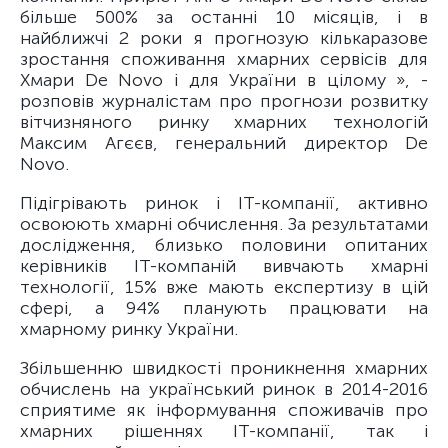
більше 500% за останні 10 місяців, і в
найближчі 2 роки я прогнозую кількаразове
зростання споживання хмарних сервісів для
Хмари De Novo і для України в цілому », -
розповів журналістам про прогнози розвитку
вітчизняного ринку хмарних технологій
Максим Агєєв, генеральний директор De
Novo.
Підігрівають ринок і ІТ-компанії, активно
освоюють хмарні обчислення. За результатами
дослідження, близько половини опитаних
керівників ІТ-компаній вивчають хмарні
технології, 15% вже мають експертизу в цій
сфері, а 94% планують працювати на
хмарному ринку України.
Збільшенню швидкості проникнення хмарних
обчислень на український ринок в 2014-2016
сприятиме як інформування споживачів про
хмарних рішеннях ІТ-компанії, так і